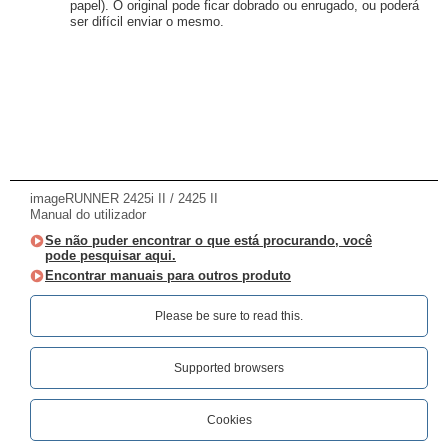
papel). O original pode ficar dobrado ou enrugado, ou poderá
ser difícil enviar o mesmo.
imageRUNNER 2425i II / 2425 II
Manual do utilizador
Se não puder encontrar o que está procurando, você
pode pesquisar aqui.
Encontrar manuais para outros produto
Please be sure to read this.‎
Supported browsers
Cookies