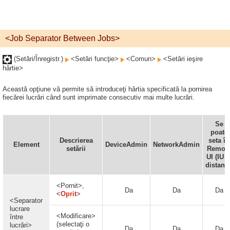
<Job Separator Between Jobs>
(Setări/Înregistr.)
<Setări funcţie>
<Comun>
<Setări ieşire
hârtie>
Această opţiune vă permite să introduceţi hârtia specificată la pornirea
fiecărei lucrări când sunt imprimate consecutiv mai multe lucrări.
Se
poate
Descrierea
seta în
Element
DeviceAdmin
NetworkAdmin
setării
Remot
UI (IU l
distanţă
<Pornit>,
Da
Da
Da
<
Oprit
>
<Separator
lucrare
<Modificare>
între
(selectaţi o
lucrări>
Da
Da
Da