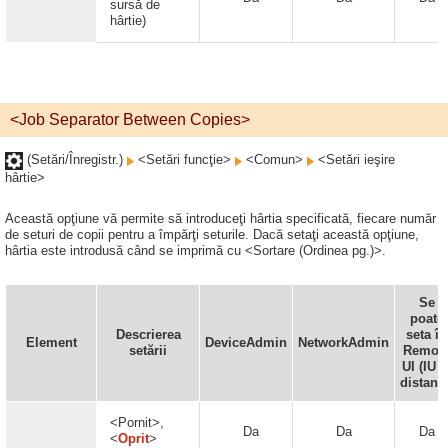
sursă de
hârtie)
<Job Separator Between Copies>
(Setări/Înregistr.)
<Setări funcţie>
<Comun>
<Setări ieşire
hârtie>
Această opţiune vă permite să introduceţi hârtia specificată, fiecare număr
de seturi de copii pentru a împărţi seturile. Dacă setaţi această opţiune,
hârtia este introdusă când se imprimă cu <Sortare (Ordinea pg.)>.
Se
poate
Descrierea
seta în
Element
DeviceAdmin
NetworkAdmin
setării
Remot
UI (IU l
distanţă
<Pornit>,
Da
Da
Da
<
Oprit
>