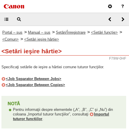
>
>
>
>
Portal – sus
Manual – sus
Setări/Înregistrare
<Setări funcţie>
>
<Comun>
<Setări ieşire hârtie>
<Setări ieşire hârtie>
F79W-0HF
Specificaţi setările de ieşire a hârtiei comune tuturor funcţiilor.
<Job Separator Between Jobs>
<Job Separator Between Copies>
Pentru informaţii despre elementele („A”, „B”, „C” şi „Nu”) din
coloana „Importul tuturor funcţiilor”, consultaţi
Importul
tuturor funcţiilor
.