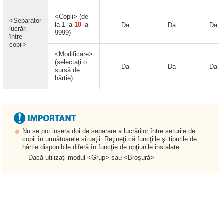
<Copii> (de
<Separator
la 1 la
10
la
Da
Da
Da
lucrări
9999)
între
copii>
<Modificare>
(selectaţi o
Da
Da
Da
sursă de
hârtie)
Nu se pot insera doi de separare a lucrărilor între seturile de
copii în următoarele situaţii. Reţineţi că funcţiile şi tipurile de
hârtie disponibile diferă în funcţie de opţiunile instalate.
Dacă utilizaţi modul <Grup> sau <Broşură>