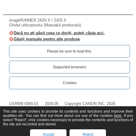
imageRUNNER 2425i II / 2425 II
Ghidul utilizatorului (Manualul produsului)
Dacă nu ați găsit ceea ce doriți, puteți căuta aici.
Găsiți manuale pentru alte produse
Please be sure to read this.‎
Supported browsers
Cookies
USRMB-0365-01
2026-05
Copyright CANON INC. 2026
This site uses cookies to provide its contents and functions and improve their
qualities etc. You can find out more about our use of the cookies
here
. If you
select "Reject", only cookies necessary to provide the contents and functions of
the site are recorded and stored.
Accept
Reject