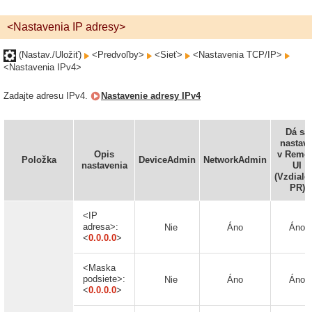
<Nastavenia IP adresy>
(Nastav./Uložiť)
<Predvoľby>
<Sieť>
<Nastavenia TCP/IP>
<Nastavenia IPv4>
Zadajte adresu IPv4.
Nastavenie adresy IPv4
Dá sa
nastavi
Opis
v Remo
Položka
DeviceAdmin
NetworkAdmin
nastavenia
UI
(Vzdiale
PR)
<IP
adresa>:
Nie
Áno
Áno
<
0.0.0.0
>
<Maska
podsiete>:
Nie
Áno
Áno
<
0.0.0.0
>