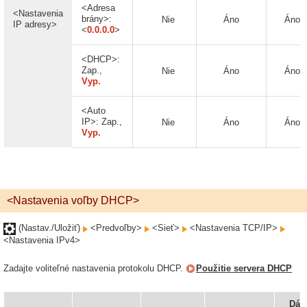
<Adresa
<Nastavenia
brány>:
Nie
Áno
Áno
IP adresy>
<
0.0.0.0
>
<DHCP>:
Zap.,
Nie
Áno
Áno
Vyp.
<Auto
IP>: Zap.,
Nie
Áno
Áno
Vyp.
<Nastavenia voľby DHCP>
(Nastav./Uložiť)
<Predvoľby>
<Sieť>
<Nastavenia TCP/IP>
<Nastavenia IPv4>
Zadajte voliteľné nastavenia protokolu DHCP.
Použitie servera DHCP
Dá 