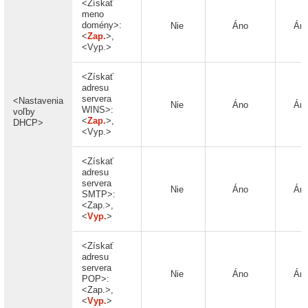
<Získať
meno
domény>:
Nie
Áno
Án
<
Zap.
>,
<Vyp.>
<Získať
adresu
servera
<Nastavenia
Nie
Áno
Án
WINS>:
voľby
<
Zap.
>,
DHCP>
<Vyp.>
<Získať
adresu
servera
Nie
Áno
Án
SMTP>:
<Zap.>,
<
Vyp.
>
<Získať
adresu
servera
Nie
Áno
Án
POP>:
<Zap.>,
<
Vyp.
>