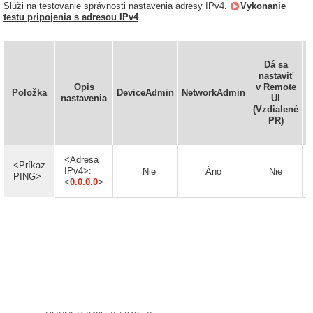
Slúži na testovanie správnosti nastavenia adresy IPv4.
Vykonanie
testu pripojenia s adresou IPv4
Dá sa
nastaviť
Opis
v Remote
Položka
DeviceAdmin
NetworkAdmin
v
nastavenia
UI
(Vzdialené
PR)
<Adresa
<Príkaz
IPv4>:
Nie
Áno
Nie
PING>
<
0.0.0.0
>