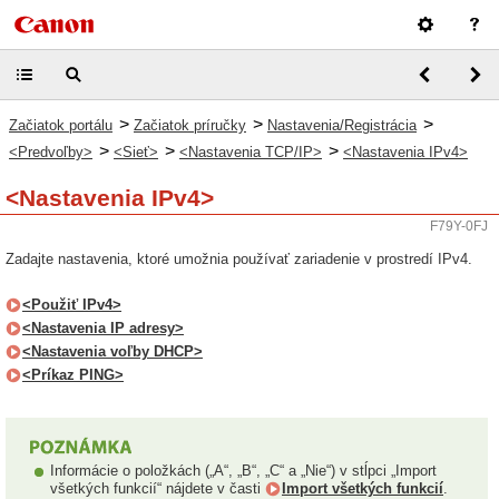
>
>
>
Začiatok portálu
Začiatok príručky
Nastavenia/Registrácia
>
>
>
<Predvoľby>
<Sieť>
<Nastavenia TCP/IP>
<Nastavenia IPv4>
<Nastavenia IPv4>
F79Y-0FJ
Zadajte nastavenia, ktoré umožnia používať zariadenie v prostredí IPv4.
<Použiť IPv4>
<Nastavenia IP adresy>
<Nastavenia voľby DHCP>
<Príkaz PING>
Informácie o položkách („A“, „B“, „C“ a „Nie“) v stĺpci „Import
všetkých funkcií“ nájdete v časti
Import všetkých funkcií
.