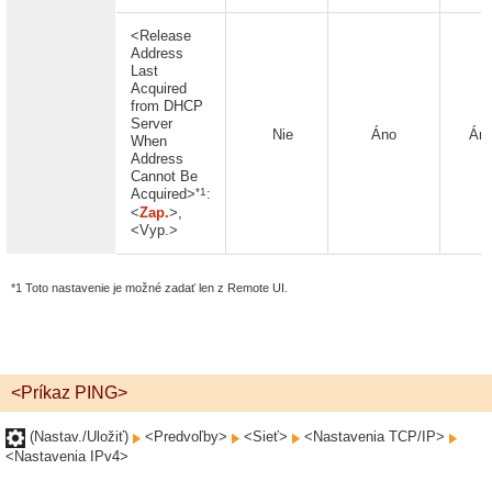
<Release
Address
Last
Acquired
from DHCP
Server
Nie
Áno
Án
When
Address
Cannot Be
*1
Acquired>
:
<
Zap.
>,
<Vyp.>
*1 Toto nastavenie je možné zadať len z Remote UI.
<Príkaz PING>
(Nastav./Uložiť)
<Predvoľby>
<Sieť>
<Nastavenia TCP/IP>
<Nastavenia IPv4>