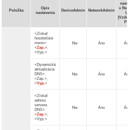
nasta
Opis
v Rem
Položka
DeviceAdmin
NetworkAdmin
nastavenia
UI
(Vzdia
PR
<Získať
hostiteľské
meno>:
Nie
Áno
Án
<
Zap.
>,
<Vyp.>
<Dynamická
aktualizácia
DNS>:
Nie
Áno
Án
<Zap.>,
<
Vyp.
>
<Získať
adresu
servera
Nie
Áno
Án
DNS>:
<
Zap.
>,
<Vyp.>