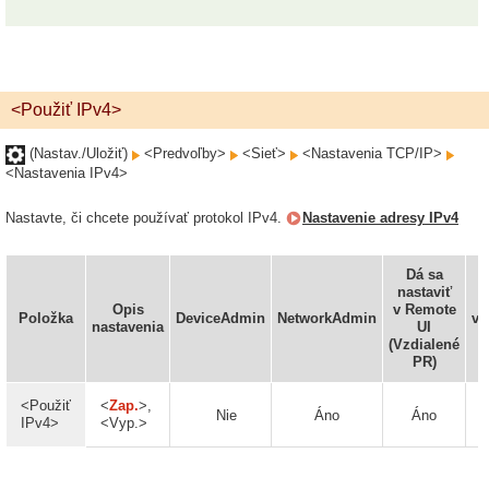
<Použiť IPv4>
(Nastav./Uložiť)
<Predvoľby>
<Sieť>
<Nastavenia TCP/IP>
<Nastavenia IPv4>
Nastavte, či chcete používať protokol IPv4.
Nastavenie adresy IPv4
Dá sa
nastaviť
I
Opis
v Remote
Položka
DeviceAdmin
NetworkAdmin
vš
nastavenia
UI
f
(Vzdialené
PR)
<Použiť
<
Zap.
>,
Nie
Áno
Áno
IPv4>
<Vyp.>