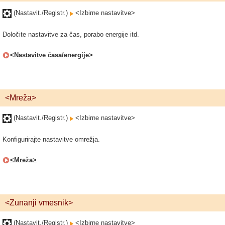
(Nastavit./Registr.)
<Izbirne nastavitve>
Določite nastavitve za čas, porabo energije itd.
<Nastavitve časa/energije>
<Mreža>
(Nastavit./Registr.)
<Izbirne nastavitve>
Konfigurirajte nastavitve omrežja.
<Mreža>
<Zunanji vmesnik>
(Nastavit./Registr.)
<Izbirne nastavitve>