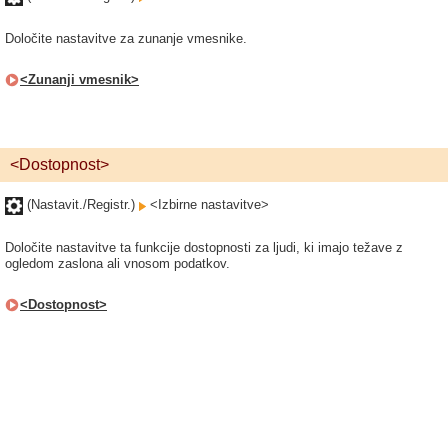
Določite nastavitve za zunanje vmesnike.
<Zunanji vmesnik>
<Dostopnost>
(Nastavit./Registr.)
<Izbirne nastavitve>
Določite nastavitve ta funkcije dostopnosti za ljudi, ki imajo težave z
ogledom zaslona ali vnosom podatkov.
<Dostopnost>