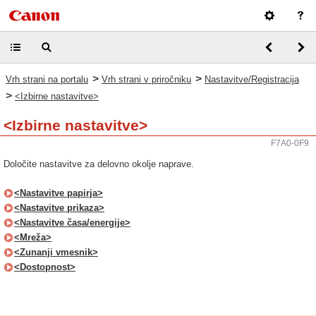
>
>
Vrh strani na portalu
Vrh strani v priročniku
Nastavitve/Registracija
>
<Izbirne nastavitve>
<Izbirne nastavitve>
F7A0-0F9
Določite nastavitve za delovno okolje naprave.
<Nastavitve papirja>
<Nastavitve prikaza>
<Nastavitve časa/energije>
<Mreža>
<Zunanji vmesnik>
<Dostopnost>