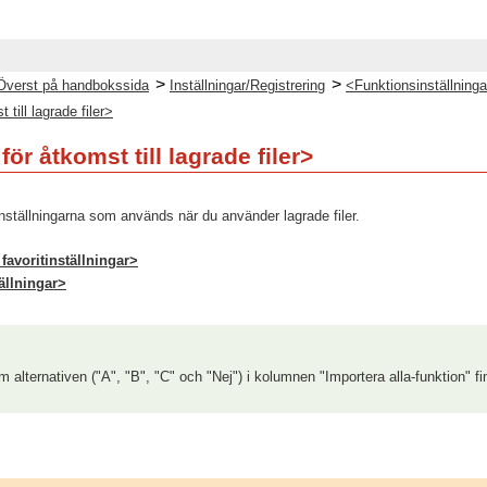
>
>
Överst på handbokssida
Inställningar/Registrering
<Funktionsinställning
 till lagrade filer>
för åtkomst till lagrade filer>
ällningarna som används när du använder lagrade filer.
favoritinställningar>
ällningar>
 alternativen ("A", "B", "C" och "Nej") i kolumnen "Importera alla-funktion" fi