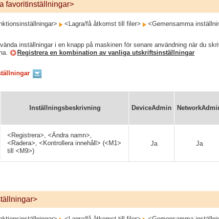
 favoritinställningar>
ktionsinställningar>
<Lagra/få åtkomst till filer>
<Gemensamma inställni
nvända inställningar i en knapp på maskinen för senare användning när du skrive
rna.
Registrera en kombination av vanliga utskriftsinställningar
ställningar
Inställningsbeskrivning
DeviceAdmin
NetworkAdmi
<Registrera>, <Ändra namn>,
<Radera>, <Kontrollera innehåll> (<M1>
Ja
Ja
till <M9>)
tällningar>
ktionsinställningar>
<Lagra/få åtkomst till filer>
<Gemensamma inställni