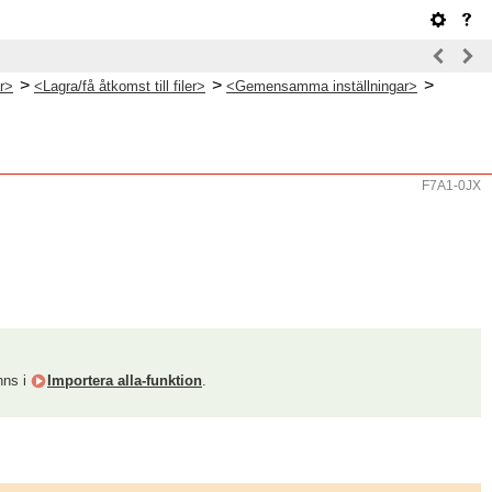
>
>
>
ar>
<Lagra/få åtkomst till filer>
<Gemensamma inställningar>
F7A1-0JX
nns i
Importera alla-funktion
.