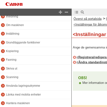
Överst på handbokssida
Inledning
>
Överst på portalsida
<Inställningar för åtkomst
Om maskinen
<Inställningar 
Inställning
Grundläggande funktioner
Ange de gemensamma inst
Kopiering
<Registrera/redigera 
Faxning
<Ändra standardinst
Skriva ut
Scanning
Mer information om
Använda lagringsutrymme
Länka med mobila enheter
Hantera maskinen