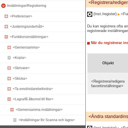
<Registrera/redigera
Inställningar/Registrering
(Inst./register)
<Fun
<Preferenser>
Du kan registrera ofta a
<Justering/underhåll>
registrerade inställninga
<Funktionsinställningar>
När du registrerar in
<Gemensamma>
<Kopia>
Objekt
<Skrivare>
<Skicka>
<Registrera/redigera
favoritinställningar>
<Ta emot/vidarebefordra>
<Lagra/få åtkomst till filer>
<Gemensamma inställningar>
<Ändra standardins
<Inställningar för Scanna och lagra>
(Inst./register)
<Fun