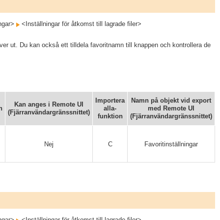
ngar>
<Inställningar för åtkomst till lagrade filer>
r ut. Du kan också ett tilldela favoritnamn till knappen och kontrollera de
Importera
Namn på objekt vid export
Kan anges i Remote UI
n
alla-
med Remote UI
(Fjärranvändargränssnittet)
funktion
(Fjärranvändargränssnittet)
Nej
C
Favoritinställningar
ngar>
<Inställningar för åtkomst till lagrade filer>