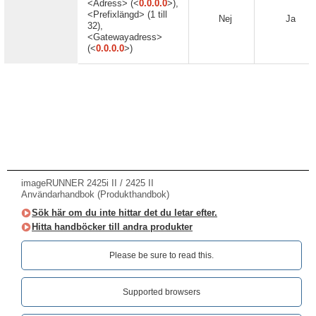
<Adress> (<
0.0.0.0
>),
<Prefixlängd> (1 till
Nej
Ja
32),
<Gatewayadress>
(<
0.0.0.0
>)
imageRUNNER 2425i II / 2425 II
Användarhandbok (Produkthandbok)
Sök här om du inte hittar det du letar efter.
Hitta handböcker till andra produkter
Please be sure to read this.‎
Supported browsers