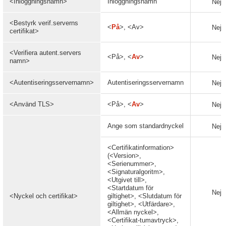
<Inloggningsnamn>
Inloggningsnamn
Nej
<Bestyrk verif.serverns
<
På
>, <Av>
Nej
certifikat>
<Verifiera autent.servers
<På>, <
Av
>
Nej
namn>
<Autentiseringsservernamn>
Autentiseringsservernamn
Nej
<Använd TLS>
<På>, <
Av
>
Nej
Ange som standardnyckel
Nej
<Certifikatinformation>
(<Version>,
<Serienummer>,
<Signaturalgoritm>,
<Utgivet till>,
<Startdatum för
Nej
<Nyckel och certifikat>
giltighet>, <Slutdatum för
giltighet>, <Utfärdare>,
<Allmän nyckel>,
<Certifikat-tumavtryck>,