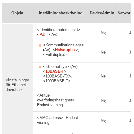
Objekt
Inställningsbeskrivning
DeviceAdmin
Network
<Identifiera automatiskt>:
Nej
Ja
<
På
>, <Av>
<Kommunikationsläge>
(Av): <
Halvduplex
>,
Nej
Ja
<Full duplex>
<Ethernet-typ> (Av):
<
10BASE-T
>,
<100BASE-TX>,
Nej
Ja
<Inställningar
<1000BASE-T>
för Ethernet-
drivrutin>
<Aktuell
överföringshastighet>:
Nej
Ja
Endast visning
<MAC-adress>: Endast
Nej
Ja
visning