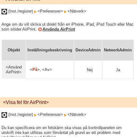
(Inst./register)
<Preferenser>
<Nätverk>
Ange om du vill skriva ut direkt från en iPhone, iPad, iPod Touch eller Mac
som stöder AirPrint.
Använda AirPrint
Objekt
Inställningsbeskrivning
DeviceAdmin
NetworkAdmin
<Använd
<
På
>, <Av>
Nej
Ja
AirPrint>
<Visa fel för AirPrint>
(Inst./register)
<Preferenser>
<Nätverk>
Du kan specificera om en felskärm ska visas på kontrollpanelen om
utskrift inte kan utföras som förväntat på grund av ett problem med