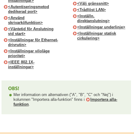
inställningar>
<Välj gränssnitt>
<Autentiseringsmetod
<Trådlöst LAN>
dedikerad port>
<Inställn.
<Använd
direktanslutning>
skrivarköfunktion>
<Inställningar underlinje>
<Väntetid för Anslutning
<Inställningar statisk
vid start>
cirkulering>
<Inställningar för Ethernet-
drivrutin>
<Inställningar viloläge
prioritet>
<IEEE 802.1X-
inställningar>
Mer information om alternativen ("A", "B", "C" och "Nej") i
kolumnen "Importera alla-funktion" finns i
Importera alla-
funktion
.