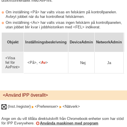
utskriftsinnehållet med AirPrint.
Om inställning <På> har valts visas en felskärm på kontrollpanelen.
Avbryt jobbet när du har kontrollerat felskärmen.
Om inställning <Av> har valts visas ingen felskärm på kontrollpanelen,
utan jobbet blir kvar i jobbhistoriken med <FEL> indikerat.
Objekt
Inställningsbeskrivning
DeviceAdmin
NetworkAdmin
(
<Visa
fel för
<På>, <
Av
>
Nej
Ja
AirPrint>
<Använd IPP överallt>
(Inst./register)
<Preferenser>
<Nätverk>
Ange om du vill tillåta direktutskrift från Chromebook-enheter som har stöd
för IPP Everywhere.
Använda maskinen med program