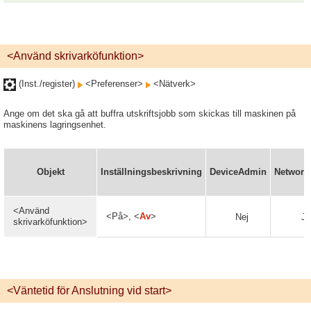
<Använd skrivarköfunktion>
(Inst./register)
<Preferenser>
<Nätverk>
Ange om det ska gå att buffra utskriftsjobb som skickas till maskinen på
maskinens lagringsenhet.
Objekt
Inställningsbeskrivning
DeviceAdmin
Networ
<Använd
<På>, <
Av
>
Nej
Ja
skrivarköfunktion>
<Väntetid för Anslutning vid start>