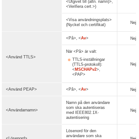
<Utgivet till (altn. namn)>,
<Verifiera cert.>)
<Visa användningsplats>
Nej
(Nyckel och certifikat)
<På>, <
Av
>
Nej
När <På> är valt:
<Använd TTLS>
TTLS-inställningar
Nej
(TTLS-protokoll):
<
MSCHAPv2
>,
<PAP>
<Använd PEAP>
<På>, <
Av
>
Nej
Namn på den användare
som ska autentiseras
<Användarnamn>
Nej
med IEEE802.1X-
autentisering
Lösenord för den
användare som ska
<Lösenord>
Nej