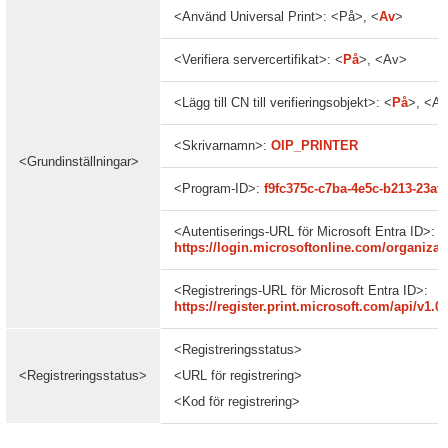
<Använd Universal Print>: <På>, <
Av
>
<Verifiera servercertifikat>: <
På
>, <Av>
<Lägg till CN till verifieringsobjekt>: <
På
>, <A
<Skrivarnamn>:
OIP_PRINTER
<Grundinställningar>
<Program-ID>:
f9fc375c-c7ba-4e5c-b213-23af
<Autentiserings-URL för Microsoft Entra ID>:
https://login.microsoftonline.com/organizat
<Registrerings-URL för Microsoft Entra ID>:
https://register.print.microsoft.com/api/v1.0/
<Registreringsstatus>
<Registreringsstatus>
<URL för registrering>
<Kod för registrering>