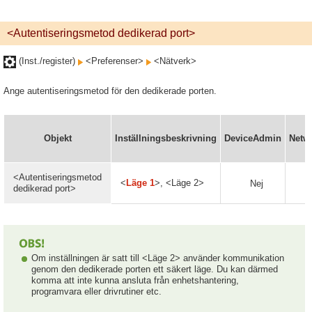
<Autentiseringsmetod dedikerad port>
(Inst./register)
<Preferenser>
<Nätverk>
Ange autentiseringsmetod för den dedikerade porten.
Objekt
Inställningsbeskrivning
DeviceAdmin
Netw
<Autentiseringsmetod
<
Läge 1
>, <Läge 2>
Nej
dedikerad port>
Om inställningen är satt till <Läge 2> använder kommunikation
genom den dedikerade porten ett säkert läge. Du kan därmed
komma att inte kunna ansluta från enhetshantering,
programvara eller drivrutiner etc.