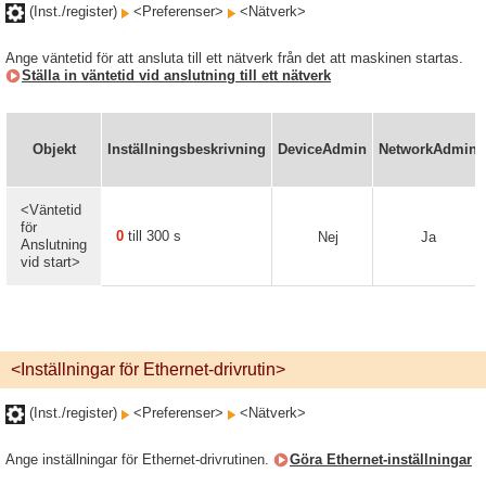
(Inst./register)
<Preferenser>
<Nätverk>
Ange väntetid för att ansluta till ett nätverk från det att maskinen startas.
Ställa in väntetid vid anslutning till ett nätverk
Objekt
Inställningsbeskrivning
DeviceAdmin
NetworkAdmin
<Väntetid
för
0
till 300 s
Nej
Ja
Anslutning
vid start>
<Inställningar för Ethernet-drivrutin>
(Inst./register)
<Preferenser>
<Nätverk>
Ange inställningar för Ethernet-drivrutinen.
Göra Ethernet-inställningar