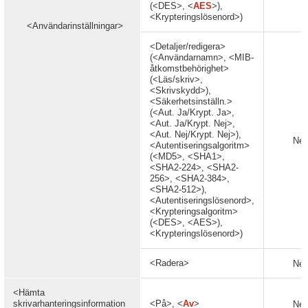
(<DES>, <
AES
>),
<Krypteringslösenord>)
<Användarinställningar>
<Detaljer/redigera>
(<Användarnamn>, <MIB-
åtkomstbehörighet>
(<Läs/skriv>,
<Skrivskydd>),
<Säkerhetsinställn.>
(<Aut. Ja/Krypt. Ja>,
<Aut. Ja/Krypt. Nej>,
<Aut. Nej/Krypt. Nej>),
Nej
<Autentiseringsalgoritm>
(<MD5>, <SHA1>,
<SHA2-224>, <SHA2-
256>, <SHA2-384>,
<SHA2-512>),
<Autentiseringslösenord>,
<Krypteringsalgoritm>
(<DES>, <AES>),
<Krypteringslösenord>)
<Radera>
Nej
<Hämta
skrivarhanteringsinformation
<På>, <
Av
>
Nej