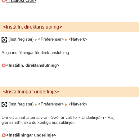
<Trådlöst LAN>
<Inställn. direktanslutning>
(Inst./register)
<Preferenser>
<Nätverk>
Ange inställningar för direktanslutning.
<Inställn. direktanslutning>
<Inställningar underlinje>
(Inst./register)
<Preferenser>
<Nätverk>
Om ett annat alternativ än <Av> är valt för <Underlinje> i <Välj
gränssnitt>, ska du konfigurera sublinjen.
<Inställningar underlinje>