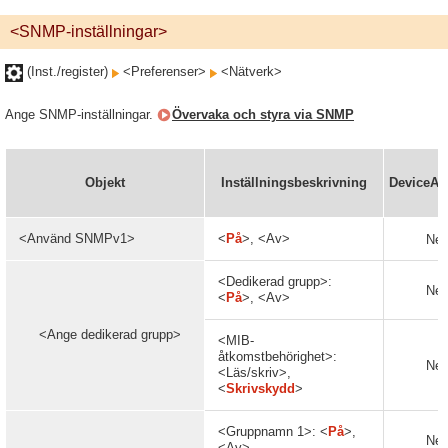
<SNMP-inställningar>
(Inst./register)
<Preferenser>
<Nätverk>
Ange SNMP-inställningar.
Övervaka och styra via SNMP
Objekt
Inställningsbeskrivning
DeviceA
<Använd SNMPv1>
<
På
>, <Av>
Nej
<Dedikerad grupp>:
Nej
<
På
>, <Av>
<Ange dedikerad grupp>
<MIB-
åtkomstbehörighet>:
Nej
<Läs/skriv>,
<
Skrivskydd
>
<Gruppnamn 1>: <
På
>,
Nej
<Av>