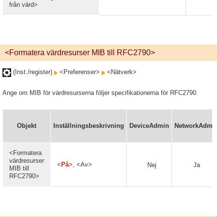
från värd>
<Formatera värdresurser MIB till RFC2790>
(Inst./register)
<Preferenser>
<Nätverk>
Ange om MIB för värdresurserna följer specifikationerna för RFC2790.
Objekt
Inställningsbeskrivning
DeviceAdmin
NetworkAdmi
<Formatera
värdresurser
<
På
>, <Av>
Nej
Ja
MIB till
RFC2790>