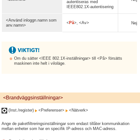
autentiseras med
IEEE802.1X-autentisering
<Använd inloggn.namn som
<
På
>, <Av>
Nej
anv.namn>
Om du sätter <IEEE 802.1X-inställningar> till <På> försätts
maskinen inte helt i viloläge.
<Brandväggsinställningar>
(Inst./register)
<Preferenser>
<Nätverk>
Ange de paketfiltreringsinställningar som endast tillåter kommunikation
mellan enheter som har en specifik IP-adress och MAC-adress.