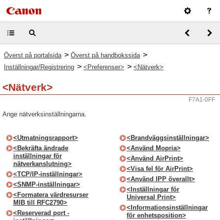
>
>
Överst på portalsida
Överst på handbokssida
>
>
Inställningar/Registrering
<Preferenser>
<Nätverk>
<Nätverk>
F7A1-0FF
Ange nätverksinställningarna.
<Utmatningsrapport>
<Brandväggsinställningar>
<Bekräfta ändrade
<Använd Mopria>
inställningar för
<Använd AirPrint>
nätverkanslutning>
<Visa fel för AirPrint>
<TCP/IP-inställningar>
<Använd IPP överallt>
<SNMP-inställningar>
<Inställningar för
<Formatera värdresurser
Universal Print>
MIB till RFC2790>
<Informationsinställningar
<Reserverad port -
för enhetsposition>