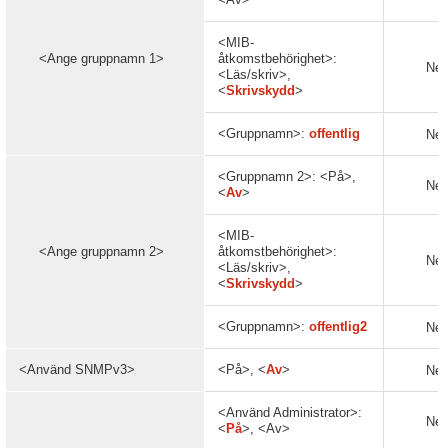
<MIB-
<Ange gruppnamn 1>
åtkomstbehörighet>:
Nej
<Läs/skriv>,
<
Skrivskydd
>
<Gruppnamn>:
offentlig
Nej
<Gruppnamn 2>: <På>,
Nej
<
Av
>
<MIB-
<Ange gruppnamn 2>
åtkomstbehörighet>:
Nej
<Läs/skriv>,
<
Skrivskydd
>
<Gruppnamn>:
offentlig2
Nej
<Använd SNMPv3>
<På>, <
Av
>
Nej
<Använd Administrator>:
Nej
<
På
>, <Av>