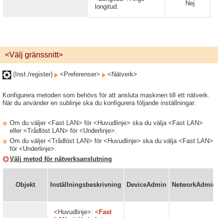
Nej
longitud.
<Välj gränssnitt>
(Inst./register)
<Preferenser>
<Nätverk>
Konfigurera metoden som behövs för att ansluta maskinen till ett nätverk.
När du använder en sublinje ska du konfigurera följande inställningar:
Om du väljer <Fast LAN> för <Huvudlinje> ska du välja <Fast LAN>
eller <Trådlöst LAN> för <Underlinje>.
Om du väljer <Trådlöst LAN> för <Huvudlinje> ska du välja <Fast LAN>
för <Underlinje>.
Välj metod för nätverksanslutning
Objekt
Inställningsbeskrivning
DeviceAdmin
NetworkAdmin
<Huvudlinje>: <
Fast