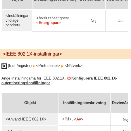
<Inställningar
<Avslutshastighet>,
viloläge
Nej
Ja
<
Energispar
>
prioritet>
<IEEE 802.1X-inställningar>
(Inst./register)
<Preferenser>
<Nätverk>
Ange inställningarna för IEEE 802.1X.
Konfigurera IEEE 802.1X-
autentiseringsinställningar
Objekt
Inställningsbeskrivning
DeviceAd
<Använd IEEE 802.1X>
<På>, <
Av
>
Nej