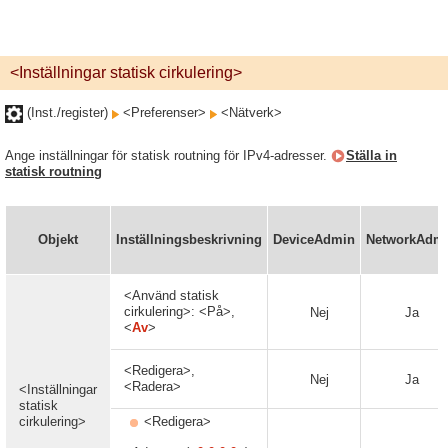
<Inställningar statisk cirkulering>
(Inst./register)
<Preferenser>
<Nätverk>
Ange inställningar för statisk routning för IPv4-adresser.
Ställa in
statisk routning
Objekt
Inställningsbeskrivning
DeviceAdmin
NetworkAdm
<Använd statisk
cirkulering>: <På>,
Nej
Ja
<
Av
>
<Redigera>,
Nej
Ja
<Radera>
<Inställningar
statisk
cirkulering>
<Redigera>