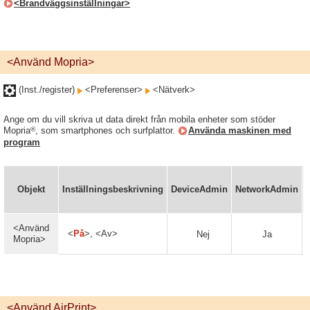
<Brandväggsinställningar>
<Använd Mopria>
(Inst./register)
<Preferenser>
<Nätverk>
Ange om du vill skriva ut data direkt från mobila enheter som stöder
®
Mopria
, som smartphones och surfplattor.
Använda maskinen med
program
Objekt
Inställningsbeskrivning
DeviceAdmin
NetworkAdmin
<Använd
<
På
>, <Av>
Nej
Ja
Mopria>
<Använd AirPrint>