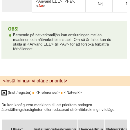
<Använd EEE>: <På>,
Nej
Ja
<
Av
>
Beroende på nätverksmiljön kan anslutningen mellan
maskinen och nätverket bli instabil. Om så är fallet kan du
ställa in <Använd EEE> till <Av> för att försöka förbättra
förhållandet.
<Inställningar viloläge prioritet>
(Inst./register)
<Preferenser>
<Nätverk>
Du kan konfigurera maskinen till att prioritera antingen
återställningshastigheten eller reducerad strömförbrukning i viloläge.
Objekt
Inställningsbeskrivning
DeviceAdmin
NetworkAdm