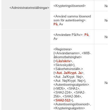
<Krypteringslösenord>
Nej
<Administratorinställningar>
<Använd samma lösenord
som för autentisering>:
Nej
På
, Av
<Användare På/Av>:
På
,
Nej
Av
<Registrera>
(<Användarnamn>, <MIB-
åtkomstbehörighet>
(<
Läs/skriv
>,
<Skrivskydd>),
<Säkerhetsinställn.>
(<
Aut. Ja/Krypt. Ja
>,
<Aut. Ja/Krypt. Nej>,
<Aut. Nej/Krypt. Nej>),
Nej
<Autentiseringsalgoritm>
(<MD5>, <SHA1>,
<SHA2-224>, <SHA2-
256>, <SHA2-384>,
<
SHA2-512
>),
<Autentiseringslösenord>,
<Krypteringsalgoritm>