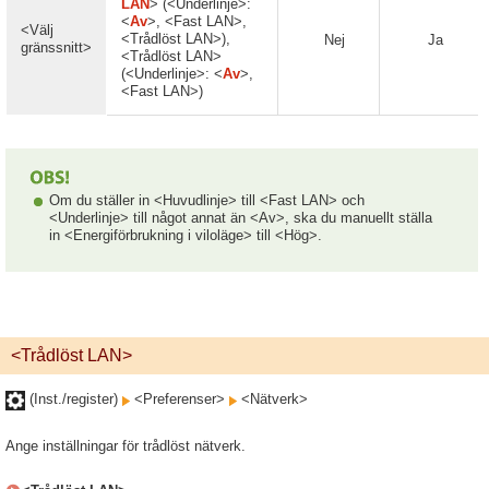
LAN
> (<Underlinje>:
<
Av
>, <Fast LAN>,
<Välj
<Trådlöst LAN>),
Nej
Ja
gränssnitt>
<Trådlöst LAN>
(<Underlinje>: <
Av
>,
<Fast LAN>)
Om du ställer in <Huvudlinje> till <Fast LAN> och
<Underlinje> till något annat än <Av>, ska du manuellt ställa
in <Energiförbrukning i viloläge> till <Hög>.
<Trådlöst LAN>
(Inst./register)
<Preferenser>
<Nätverk>
Ange inställningar för trådlöst nätverk.