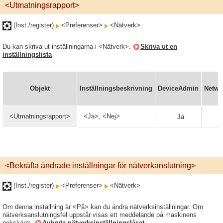
<Utmatningsrapport>
(Inst./register)
<Preferenser>
<Nätverk>
Du kan skriva ut inställningarna i <Nätverk>.
Skriva ut en
inställningslista
Objekt
Inställningsbeskrivning
DeviceAdmin
Netwo
<Utmatningsrapport>
<Ja>, <Nej>
Ja
<Bekräfta ändrade inställningar för nätverkanslutning>
(Inst./register)
<Preferenser>
<Nätverk>
Om denna inställning är <På> kan du ändra nätverksinställningar. Om
nätverksanslutningsfel uppstår visas ett meddelande på maskinens
pekskärm.
Avbryta nätverksinställningslåset