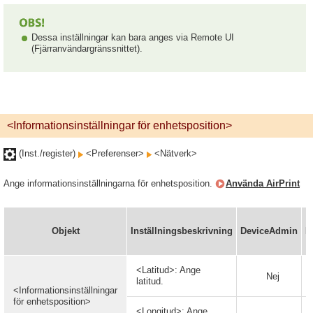
Dessa inställningar kan bara anges via Remote UI
(Fjärranvändargränssnittet).
<Informationsinställningar för enhetsposition>
(Inst./register)
<Preferenser>
<Nätverk>
Ange informationsinställningarna för enhetsposition.
Använda AirPrint
Objekt
Inställningsbeskrivning
DeviceAdmin
N
<Latitud>: Ange
Nej
latitud.
<Informationsinställningar
för enhetsposition>
<Longitud>: Ange