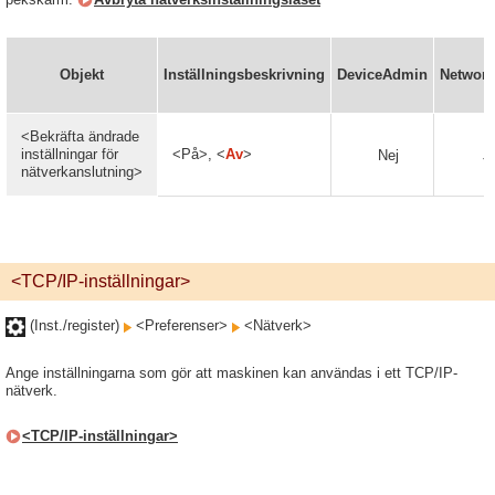
Objekt
Inställningsbeskrivning
DeviceAdmin
Networ
<Bekräfta ändrade
inställningar för
<På>, <
Av
>
Nej
J
nätverkanslutning>
<TCP/IP-inställningar>
(Inst./register)
<Preferenser>
<Nätverk>
Ange inställningarna som gör att maskinen kan användas i ett TCP/IP-
nätverk.
<TCP/IP-inställningar>