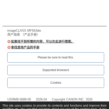
imageCLASS MF563dw
用户指南 （产品手册）
如果找不到所需的内容，可以在此进行搜索。
查找其他产品的手册
Please be sure to read this.‎
Supported browsers
Cookies
USRMB-0688-00
2026-04
Copyright CANON INC. 2026
This site uses cookies to provide its contents and functions and improve their