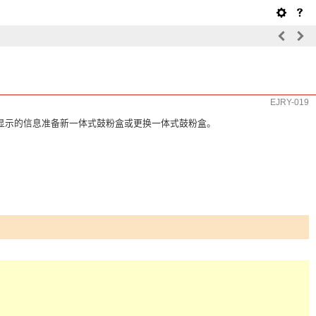
EJRY-019
显示的信息准备新一体式鼓粉盒或更换一体式鼓粉盒。