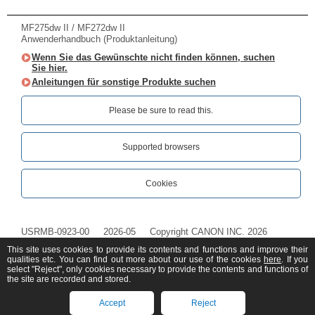
MF275dw II / MF272dw II
Anwenderhandbuch (Produktanleitung)
Wenn Sie das Gewünschte nicht finden können, suchen
Sie hier.
Anleitungen für sonstige Produkte suchen
Please be sure to read this.‎
Supported browsers
Cookies
USRMB-0923-00
2026-05
Copyright CANON INC. 2026
This site uses cookies to provide its contents and functions and improve their
qualities etc. You can find out more about our use of the cookies
here
. If you
select "Reject", only cookies necessary to provide the contents and functions of
the site are recorded and stored.
Accept
Reject