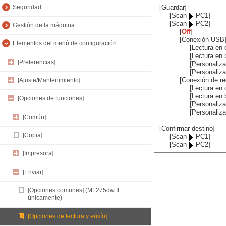
Seguridad
[Guardar]
[Scan
PC1]
[Scan
PC2]
Gestión de la máquina
[
Off
]
[Conexión USB
Elementos del menú de configuración
[Lectura en 
[Lectura en 
[Preferencias]
[Personaliza
[Personaliza
[Conexión de re
[Ajuste/Mantenimiento]
[Lectura en 
[Lectura en 
[Opciones de funciones]
[Personaliza
[Personaliza
[Común]
[Confirmar destino]
[Copia]
[Scan
PC1]
[Scan
PC2]
[Impresora]
[Enviar]
[Opciones comunes] (MF275dw II
únicamente)
[Opciones de lectura y envío]