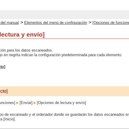
>
>
o del manual
Elementos del menú de configuración
[Opciones de funcion
lectura y envío]
ción para los datos escaneados.
ojo en negrita indican la configuración predeterminada para cada elemento.
cto]
cto]
unciones]
[Enviar]
[Opciones de lectura y envío]
 tipo de escaneado y el ordenador donde se guardarán los datos escaneados e
 [Inicio].