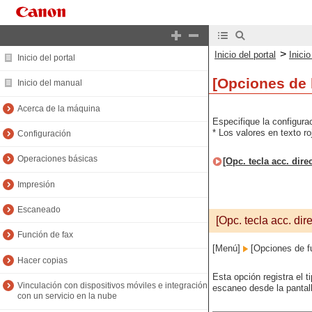
>
Inicio del portal
Inici
Inicio del portal
[Opciones de 
Inicio del manual
Acerca de la máquina
Especifique la configura
* Los valores en texto r
Configuración
Operaciones básicas
[Opc. tecla acc. dire
Impresión
Escaneado
[Opc. tecla acc. dire
Función de fax
[Menú]
[Opciones de f
Hacer copias
Esta opción registra el
Vinculación con dispositivos móviles e integración
escaneo desde la pantalla
con un servicio en la nube