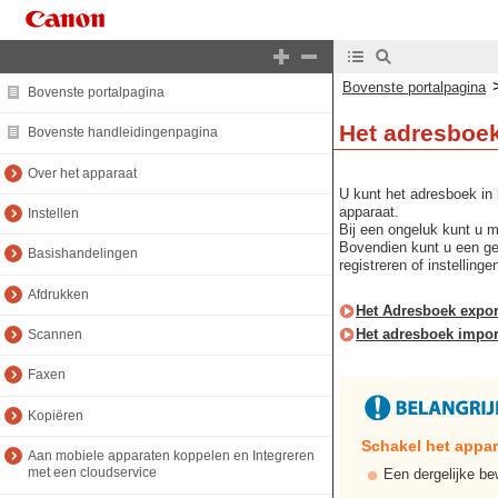
Bovenste portalpagina
Bovenste portalpagina
Het adresboek
Bovenste handleidingenpagina
Over het apparaat
U kunt het adresboek in
apparaat.
Instellen
Bij een ongeluk kunt u m
Bovendien kunt u een ge
Basishandelingen
registreren of instellinge
Afdrukken
Het Adresboek expor
Het adresboek impor
Scannen
Faxen
Kopiëren
Schakel het appara
Aan mobiele apparaten koppelen en Integreren
met een cloudservice
Een dergelijke be