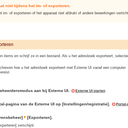
t niet tijdens het im- of exporteren.
t im- of exporteren of het apparaat niet afdrukt of andere bewerkingen verrich
orteren
en items en schrijf ze in een bestand. Als u het adresboek exporteert, selec
eschreven hoe u het adresboek exporteert met Externe UI vanaf een computer.
ereist.
Beheerdersmodus aan bij Externe UI.
Externe UI starten
tal-pagina van de Externe UI op [Instellingen/registratie].
Portal-
evensbeheer]
[Exporteren].
porteren] verschijnt.