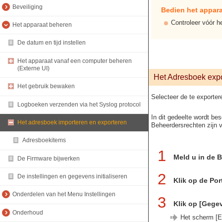
Beveiliging
Bedien het apparaa
Controleer vóór he
Het apparaat beheren
De datum en tijd instellen
Het apparaat vanaf een computer beheren
(Externe UI)
Het Adresboek exp
Het gebruik bewaken
Selecteer de te exporter
Logboeken verzenden via het Syslog protocol
In dit gedeelte wordt b
Het adresboek importeren en exporteren
Beheerdersrechten zijn v
Adresboekitems
1
Meld u in de 
De Firmware bijwerken
2
De instellingen en gegevens initialiseren
Klik op de Por
Onderdelen van het Menu Instellingen
3
Klik op [Geg
Onderhoud
Het scherm [Ex