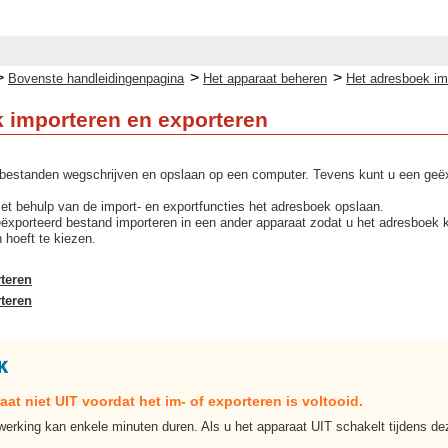
>
>
>
Bovenste handleidingenpagina
Het apparaat beheren
Het adresboek im
 importeren en exporteren
 bestanden wegschrijven en opslaan op een computer. Tevens kunt u een geëx
et behulp van de import- en exportfuncties het adresboek opslaan.
ëxporteerd bestand importeren in een ander apparaat zodat u het adresboek 
n hoeft te kiezen.
teren
teren
at niet UIT voordat het im- of exporteren is voltooid.
werking kan enkele minuten duren. Als u het apparaat UIT schakelt tijdens 