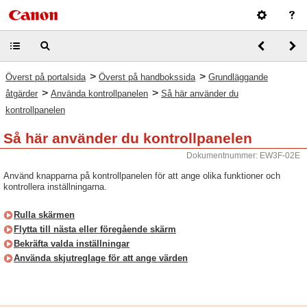
>
>
Överst på portalsida
Överst på handbokssida
Grundläggande
>
>
åtgärder
Använda kontrollpanelen
Så här använder du
kontrollpanelen
Så här använder du kontrollpanelen
Dokumentnummer: EW3F-02E
Använd knapparna på kontrollpanelen för att ange olika funktioner och
kontrollera inställningarna.
Rulla skärmen
Flytta till nästa eller föregående skärm
Bekräfta valda inställningar
Använda skjutreglage för att ange värden