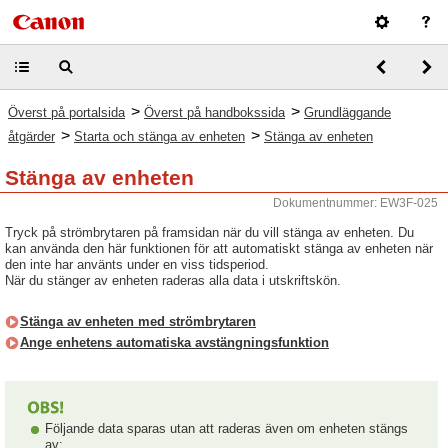
>
>
Överst på portalsida
Överst på handbokssida
Grundläggande
>
>
åtgärder
Starta och stänga av enheten
Stänga av enheten
Stänga av enheten
Dokumentnummer: EW3F-025
Tryck på strömbrytaren på framsidan när du vill stänga av enheten. Du
kan använda den här funktionen för att automatiskt stänga av enheten när
den inte har använts under en viss tidsperiod.
När du stänger av enheten raderas alla data i utskriftskön.
Stänga av enheten med strömbrytaren
Ange enhetens automatiska avstängningsfunktion
Följande data sparas utan att raderas även om enheten stängs
av: