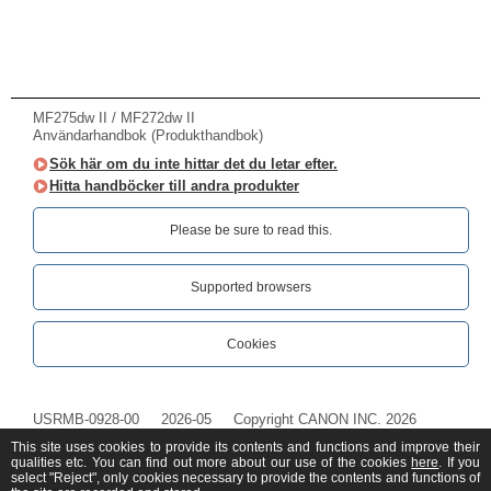
MF275dw II / MF272dw II
Användarhandbok (Produkthandbok)
Sök här om du inte hittar det du letar efter.
Hitta handböcker till andra produkter
Please be sure to read this.‎
Supported browsers
Cookies
USRMB-0928-00
2026-05
Copyright CANON INC. 2026
This site uses cookies to provide its contents and functions and improve their
qualities etc. You can find out more about our use of the cookies
here
. If you
select "Reject", only cookies necessary to provide the contents and functions of