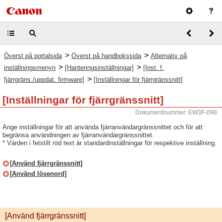
>
>
Överst på portalsida
Överst på handbokssida
Alternativ på
>
>
inställningsmenyn
[Hanteringsinställningar]
[Inst. f.
>
fjärrgräns./uppdat. firmware]
[Inställningar för fjärrgränssnitt]
[Inställningar för fjärrgränssnitt]
Dokumentnummer: EW3F-098
Ange inställningar för att använda fjärranvändargränssnittet och för att
begränsa användningen av fjärranvändargränssnittet.
* Värden i fetstilt röd text är standardinställningar för respektive inställning.
[Använd fjärrgränssnitt]
[Använd lösenord]
[Använd fjärrgränssnitt]