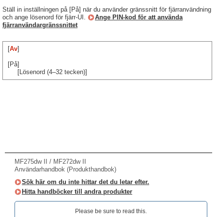
Ställ in inställningen på [På] när du använder gränssnitt för fjärranvändning
och ange lösenord för fjärr-UI.
Ange PIN-kod för att använda
fjärranvändargränssnittet
[
Av
]
[På]
[Lösenord (4–32 tecken)]
MF275dw II / MF272dw II
Användarhandbok (Produkthandbok)
Sök här om du inte hittar det du letar efter.
Hitta handböcker till andra produkter
Please be sure to read this.‎