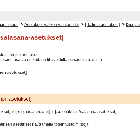
>
>
>
an alkuun
Asetukset-valikon vaihtoehdot
[Hallinta-asetukset]
[Suojau
/salasana-asetukset]
stoimintojen asetukset.
usasetusarvo osoitetaan lihavoidulla punaisella tekstillä.
non asetukset]
nnon asetukset]
tukset]
[Suojausasetukset]
[Autentikointi/salasana-asetukset]
auksen asetukset käyttämällä todennustoimintoja.