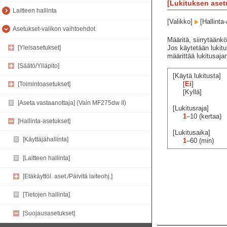
[Lukituksen aset
Laitteen hallinta
[Valikko]
[Hallinta
Asetukset-valikon vaihtoehdot
Määritä, siirrytäänkö
[Yleisasetukset]
Jos käytetään lukit
määrittää lukitusaja
[Säätö/Ylläpito]
[Käytä lukitusta]
[
Ei
]
[Toimintoasetukset]
[Kyllä]
[Aseta vastaanottaja] (Vain MF275dw II)
[Lukitusraja]
1
–10 (kertaa)
[Hallinta-asetukset]
[Lukitusaika]
[Käyttäjähallinta]
1
–60 (min)
[Laitteen hallinta]
[Etäkäyttöl. aset./Päivitä laiteohj.]
[Tietojen hallinta]
[Suojausasetukset]