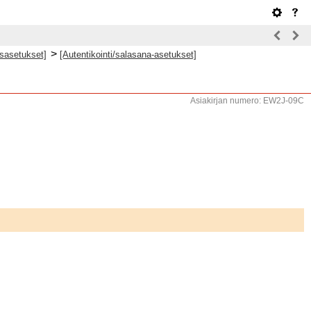
>
sasetukset]
[Autentikointi/salasana-asetukset]
Asiakirjan numero: EW2J-09C