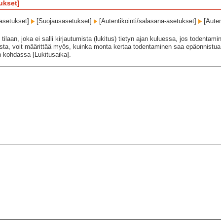
ukset]
-asetukset]
[Suojausasetukset]
[Autentikointi/salasana-asetukset]
[Auten
 tilaan, joka ei salli kirjautumista (lukitus) tietyn ajan kuluessa, jos todentam
usta, voit määrittää myös, kuinka monta kertaa todentaminen saa epäonnistua 
n kohdassa [Lukitusaika].