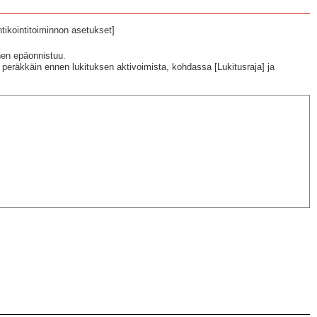
tikointitoiminnon asetukset]
inen epäonnistuu.
peräkkäin ennen lukituksen aktivoimista, kohdassa [Lukitusraja] ja