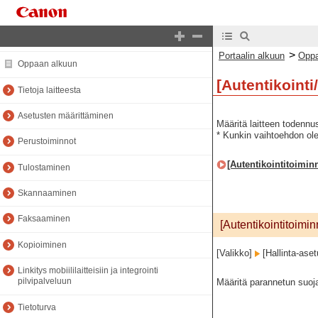
Portaalin alkuun
>
Portaalin alkuun
Oppa
Oppaan alkuun
[Autentikointi
Tietoja laitteesta
Asetusten määrittäminen
Määritä laitteen todennu
* Kunkin vaihtoehdon olet
Perustoiminnot
[Autentikointitoimin
Tulostaminen
Skannaaminen
Faksaaminen
[Autentikointitoimi
Kopioiminen
[Valikko]
[Hallinta-ase
Linkitys mobiililaitteisiin ja integrointi
pilvipalveluun
Määritä parannetun suoj
Tietoturva