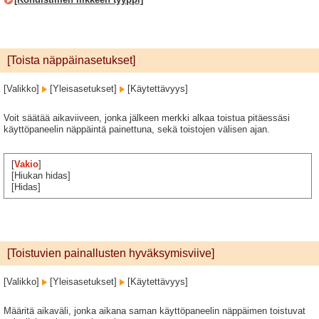
[Toista näppäinasetukset]
[Valikko]
[Yleisasetukset]
[Käytettävyys]
Voit säätää aikaviiveen, jonka jälkeen merkki alkaa toistua pitäessäsi
käyttöpaneelin näppäintä painettuna, sekä toistojen välisen ajan.
[
Vakio
]
[Hiukan hidas]
[Hidas]
[Toistuvien painallusten hyväksymisviive]
[Valikko]
[Yleisasetukset]
[Käytettävyys]
Määritä aikaväli, jonka aikana saman käyttöpaneelin näppäimen toistuvat