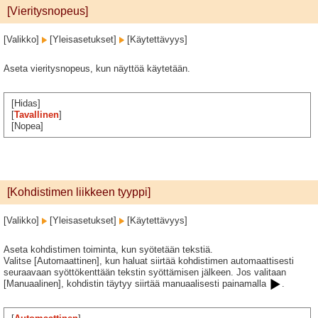
[Vieritysnopeus]
[Valikko]
[Yleisasetukset]
[Käytettävyys]
Aseta vieritysnopeus, kun näyttöä käytetään.
[Hidas]
[
Tavallinen
]
[Nopea]
[Kohdistimen liikkeen tyyppi]
[Valikko]
[Yleisasetukset]
[Käytettävyys]
Aseta kohdistimen toiminta, kun syötetään tekstiä.
Valitse [Automaattinen], kun haluat siirtää kohdistimen automaattisesti
seuraavaan syöttökenttään tekstin syöttämisen jälkeen. Jos valitaan
[Manuaalinen], kohdistin täytyy siirtää manuaalisesti painamalla
.