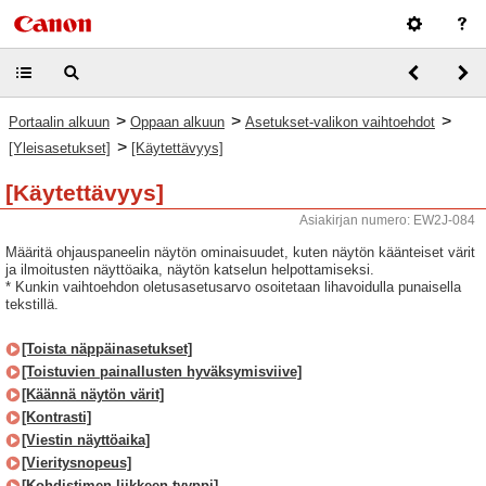
>
>
>
Portaalin alkuun
Oppaan alkuun
Asetukset-valikon vaihtoehdot
>
[Yleisasetukset]
[Käytettävyys]
[Käytettävyys]
Asiakirjan numero: EW2J-084
Määritä ohjauspaneelin näytön ominaisuudet, kuten näytön käänteiset värit
ja ilmoitusten näyttöaika, näytön katselun helpottamiseksi.
* Kunkin vaihtoehdon oletusasetusarvo osoitetaan lihavoidulla punaisella
tekstillä.
[Toista näppäinasetukset]
[Toistuvien painallusten hyväksymisviive]
[Käännä näytön värit]
[Kontrasti]
[Viestin näyttöaika]
[Vieritysnopeus]
[Kohdistimen liikkeen tyyppi]