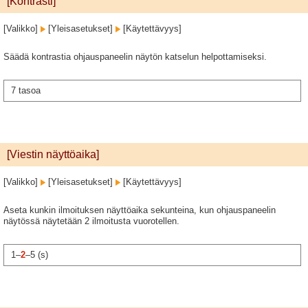
[Kontrasti]
[Valikko]
[Yleisasetukset]
[Käytettävyys]
Säädä kontrastia ohjauspaneelin näytön katselun helpottamiseksi.
7 tasoa
[Viestin näyttöaika]
[Valikko]
[Yleisasetukset]
[Käytettävyys]
Aseta kunkin ilmoituksen näyttöaika sekunteina, kun ohjauspaneelin
näytössä näytetään 2 ilmoitusta vuorotellen.
1–
2
–5 (s)