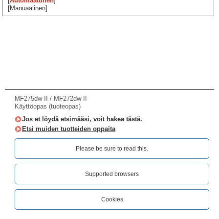
[
Automaattinen
]
[Manuaalinen]
MF275dw II / MF272dw II
Käyttöopas (tuoteopas)
Jos et löydä etsimääsi, voit hakea tästä.
Etsi muiden tuotteiden oppaita
Please be sure to read this.‎
Supported browsers
Cookies