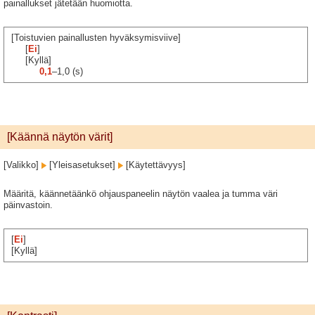
painallukset jätetään huomiotta.
[Toistuvien painallusten hyväksymisviive]
[
Ei
]
[Kyllä]
0,1
–1,0 (s)
[Käännä näytön värit]
[Valikko]
[Yleisasetukset]
[Käytettävyys]
Määritä, käännetäänkö ohjauspaneelin näytön vaalea ja tumma väri
päinvastoin.
[
Ei
]
[Kyllä]