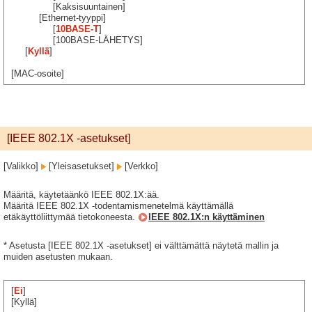
[Kaksisuuntainen]
[Ethernet-tyyppi]
[
10BASE-T
]
[100BASE-LÄHETYS]
[
Kyllä
]
[MAC-osoite]
[IEEE 802.1X -asetukset]
[Valikko]
[Yleisasetukset]
[Verkko]
Määritä, käytetäänkö IEEE 802.1X:ää.
Määritä IEEE 802.1X -todentamismenetelmä käyttämällä
etäkäyttöliittymää tietokoneesta.
IEEE 802.1X:n käyttäminen
* Asetusta [IEEE 802.1X -asetukset] ei välttämättä näytetä mallin ja
muiden asetusten mukaan.
[
Ei
]
[Kyllä]