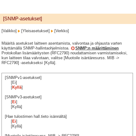
[SNMP-asetukset]
[Valikko]
[Yleisasetukset]
[Verkko]
Määritä asetukset laitteen asentamista, valvontaa ja ohjausta varten
käyttämällä SNMP-hallintaohjelmistoa.
SNMP:n määrittäminen
Protokollan lisämääritysten (RFC2790) noudattamisen varmistamiseksi,
kun laitteen tilaa valvotaan, valitse [Muotoile isäntäresurss. MIB ->
RFC2790] -asetukseksi [Kyllä].
[SNMPv1-asetukset]
[Ei]
[
Kyllä
]
[SNMPv3-asetukset]
[
Ei
]
[Kyllä]
[Hae tulostimen hall.tieto isännältä]
[
Ei
]
[Kyllä]
[Muotoile isäntäresurss. MIB -> RFC2790]