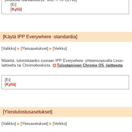
[Ei]
[
Kyllä
]
[Käytä IPP Everywhere -standardia]
[Valikko]
[Yleisasetukset]
[Verkko]
Määritä, tulostetaanko suoraan IPP Everywhere -yhteensopivalta Linux-
laitteelta tai Chromebookista.
Tulostaminen Chrome OS -laitteesta
[Ei]
[
Kyllä
]
[Yleistulostusasetukset]
[Valikko]
[Yleisasetukset]
[Verkko]