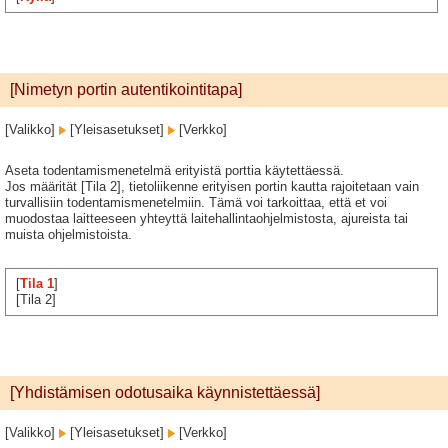
[Nimetyn portin autentikointitapa]
[Valikko]
[Yleisasetukset]
[Verkko]
Aseta todentamismenetelmä erityistä porttia käytettäessä.
Jos määrität [Tila 2], tietoliikenne erityisen portin kautta rajoitetaan vain
turvallisiin todentamismenetelmiin. Tämä voi tarkoittaa, että et voi
muodostaa laitteeseen yhteyttä laitehallintaohjelmistosta, ajureista tai
muista ohjelmistoista.
[
Tila 1
]
[Tila 2]
[Yhdistämisen odotusaika käynnistettäessä]
[Valikko]
[Yleisasetukset]
[Verkko]