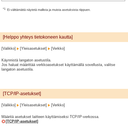
*1
Ei välttämättä näytetä mallista ja muista asetuksista riippuen.
[Helppo yhteys tietokoneen kautta]
[Valikko]
[Yleisasetukset]
[Verkko]
Käynnistä langaton asetustila.
Jos haluat määrittää verkkoasetukset käyttämällä sovellusta, valitse
langaton asetustila.
[TCP/IP-asetukset]
[Valikko]
[Yleisasetukset]
[Verkko]
Määritä asetukset laitteen käyttämiseksi TCP/IP-verkossa.
[TCP/IP-asetukset]