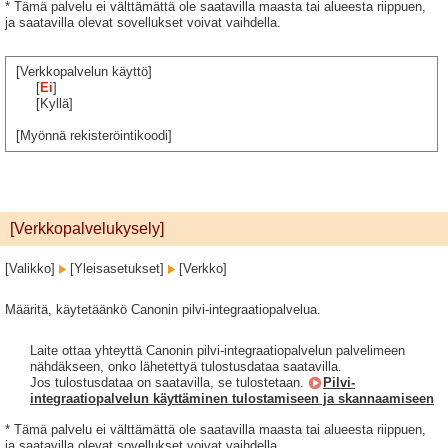
* Tämä palvelu ei välttämättä ole saatavilla maasta tai alueesta riippuen,
ja saatavilla olevat sovellukset voivat vaihdella.
[Verkkopalvelun käyttö]
[
Ei
]
[Kyllä]
[Myönnä rekisteröintikoodi]
[Verkkopalvelukysely]
[Valikko]
[Yleisasetukset]
[Verkko]
Määritä, käytetäänkö Canonin pilvi-integraatiopalvelua.
Laite ottaa yhteyttä Canonin pilvi-integraatiopalvelun palvelimeen
nähdäkseen, onko lähetettyä tulostusdataa saatavilla.
Jos tulostusdataa on saatavilla, se tulostetaan.
Pilvi-
integraatiopalvelun käyttäminen tulostamiseen ja skannaamiseen
* Tämä palvelu ei välttämättä ole saatavilla maasta tai alueesta riippuen,
ja saatavilla olevat sovellukset voivat vaihdella.