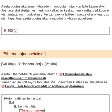
Aseta odotusaika ennen yhteyden muodostamista, kun laite käynnistyy.
Jos laite yhdistetään esimerkiksi kytkevän keskittimen kautta, verkkoon ei
välttämättä voi muodostaa yhteyttä, vaikka laitteen asetus olisi oikea. Jos
näin tapahtuu, aseta odotusaika ja muodosta yhteys uudelleen.
0
–300 (s)
[Ethernet-ajuriasetukset]
[Valikko]
[Yleisasetukset]
[Verkko]
Aseta Ethernet-tietoliikennemenetelmä.
Ethernet-asetusten
määrittäminen manuaalisesti
Tämän avulla voit myös tarkistaa MAC-osoitteen kiinteässä lähiverkossa.
Langallisen lähiverkon MAC-osoitteen näyttäminen
[Automaattinen tunnistus]
[Ei]
[Liikennöintitila]
[
Yksisuuntainen
]