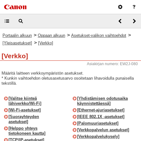
>
>
>
Portaalin alkuun
Oppaan alkuun
Asetukset-valikon vaihtoehdot
>
[Yleisasetukset]
[Verkko]
[Verkko]
Asiakirjan numero: EW2J-080
Määritä laitteen verkkoympäristön asetukset.
* Kunkin vaihtoehdon oletusasetusarvo osoitetaan lihavoidulla punaisella
tekstillä.
[Valitse kiinteä
[Yhdistämisen odotusaika
lähiverkko/Wi-Fi]
käynnistettäessä]
[Wi-Fi-asetukset]
[Ethernet-ajuriasetukset]
[Suorayhteyden
[IEEE 802.1X -asetukset]
asetukset]
[Palomuuriasetukset]
[Helppo yhteys
[Verkkopalvelun asetukset]
tietokoneen kautta]
[Verkkopalvelukysely]
[TCP/IP-asetukset]