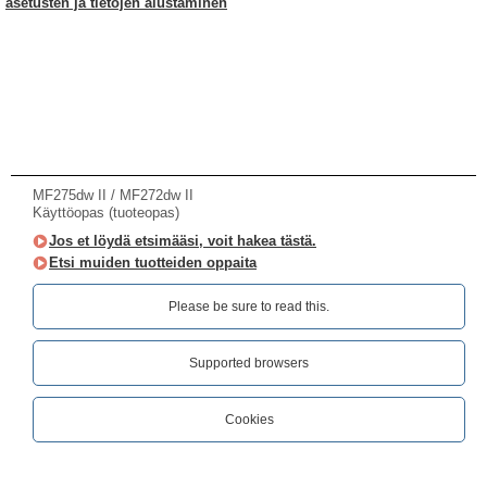
asetusten ja tietojen alustaminen
MF275dw II / MF272dw II
Käyttöopas (tuoteopas)
Jos et löydä etsimääsi, voit hakea tästä.
Etsi muiden tuotteiden oppaita
Please be sure to read this.‎
Supported browsers
Cookies