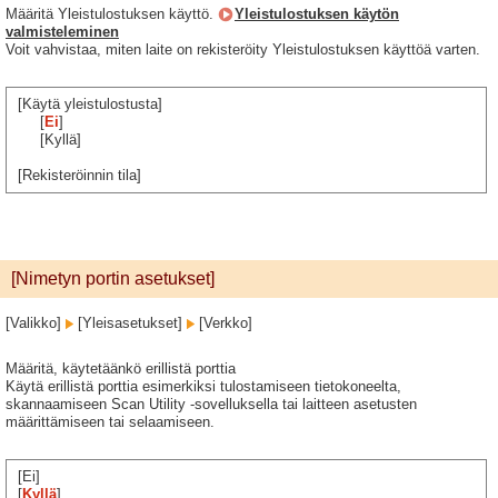
Määritä Yleistulostuksen käyttö.
Yleistulostuksen käytön
valmisteleminen
Voit vahvistaa, miten laite on rekisteröity Yleistulostuksen käyttöä varten.
[Käytä yleistulostusta]
[
Ei
]
[Kyllä]
[Rekisteröinnin tila]
[Nimetyn portin asetukset]
[Valikko]
[Yleisasetukset]
[Verkko]
Määritä, käytetäänkö erillistä porttia
Käytä erillistä porttia esimerkiksi tulostamiseen tietokoneelta,
skannaamiseen Scan Utility -sovelluksella tai laitteen asetusten
määrittämiseen tai selaamiseen.
[Ei]
[
Kyllä
]