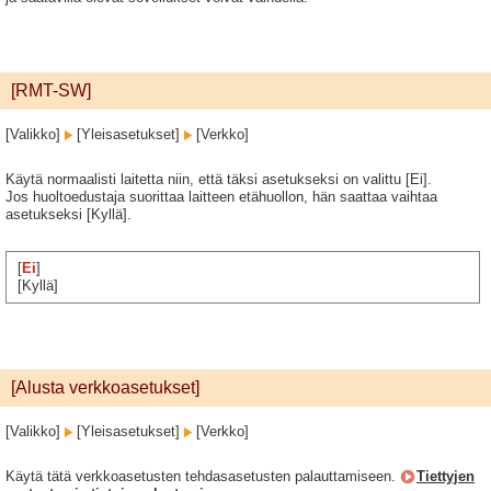
[RMT-SW]
[Valikko]
[Yleisasetukset]
[Verkko]
Käytä normaalisti laitetta niin, että täksi asetukseksi on valittu [Ei].
Jos huoltoedustaja suorittaa laitteen etähuollon, hän saattaa vaihtaa
asetukseksi [Kyllä].
[
Ei
]
[Kyllä]
[Alusta verkkoasetukset]
[Valikko]
[Yleisasetukset]
[Verkko]
Käytä tätä verkkoasetusten tehdasasetusten palauttamiseen.
Tiettyjen