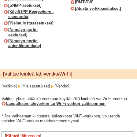
[RMT-SW]
[SNMP-asetukset]
[Alusta verkkoasetukset]
[Käytä IPP Everywhere -
standardia]
[Yleistulostusasetukset]
[Nimetyn portin
asetukset]
[Nimetyn portin
autentikointitapa]
[Valitse kiinteä lähiverkko/Wi-Fi]
[Valikko]
[Yleisasetukset]
[Verkko]
Valitse, yhdistetäänkö verkkoon käyttämällä kiinteää vai Wi-Fi-verkkoa.
Langallisen lähiverkon tai Wi-Fi-verkon valitseminen
* Jos vaihdetaan kiinteästä lähiverkosta Wi-Fi-verkkoon, voit tehdä
vaihdon Wi-Fi-verkon määritysmenettelyssä.
[
Kiinteä lähiverkko
]