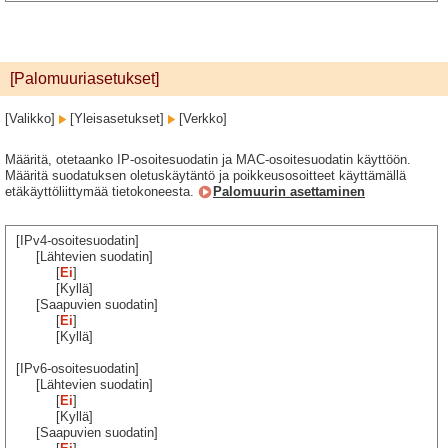
[Palomuuriasetukset]
[Valikko]
[Yleisasetukset]
[Verkko]
Määritä, otetaanko IP-osoitesuodatin ja MAC-osoitesuodatin käyttöön.
Määritä suodatuksen oletuskäytäntö ja poikkeusosoitteet käyttämällä
etäkäyttöliittymää tietokoneesta.
Palomuurin asettaminen
[IPv4-osoitesuodatin]
[Lähtevien suodatin]
[
Ei
]
[Kyllä]
[Saapuvien suodatin]
[
Ei
]
[Kyllä]
[IPv6-osoitesuodatin]
[Lähtevien suodatin]
[
Ei
]
[Kyllä]
[Saapuvien suodatin]