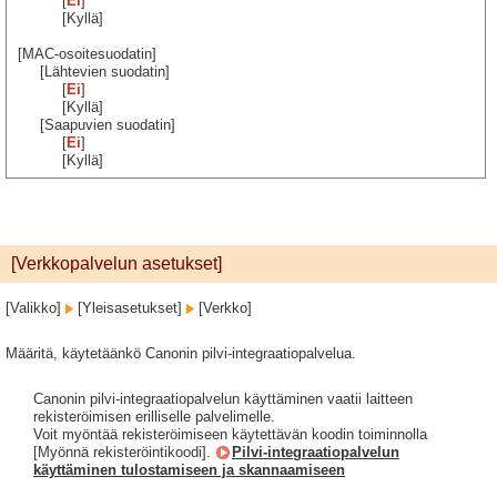
[
Ei
]
[Kyllä]
[MAC-osoitesuodatin]
[Lähtevien suodatin]
[
Ei
]
[Kyllä]
[Saapuvien suodatin]
[
Ei
]
[Kyllä]
[Verkkopalvelun asetukset]
[Valikko]
[Yleisasetukset]
[Verkko]
Määritä, käytetäänkö Canonin pilvi-integraatiopalvelua.
Canonin pilvi-integraatiopalvelun käyttäminen vaatii laitteen
rekisteröimisen erilliselle palvelimelle.
Voit myöntää rekisteröimiseen käytettävän koodin toiminnolla
[Myönnä rekisteröintikoodi].
Pilvi-integraatiopalvelun
käyttäminen tulostamiseen ja skannaamiseen