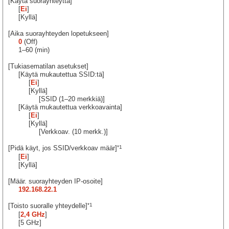
[Käytä suorayhteyttä]
[
Ei
]
[Kyllä]
[Aika suorayhteyden lopetukseen]
0
(Off)
1–60 (min)
[Tukiasematilan asetukset]
[Käytä mukautettua SSID:tä]
[
Ei
]
[Kyllä]
[SSID (1–20 merkkiä)]
[Käytä mukautettua verkkoavainta]
[
Ei
]
[Kyllä]
[Verkkoav. (10 merkk.)]
*1
[Pidä käyt, jos SSID/verkkoav määr]
[
Ei
]
[Kyllä]
[Määr. suorayhteyden IP-osoite]
192.168.22.1
*1
[Toisto suoralle yhteydelle]
[
2,4 GHz
]
[5 GHz]