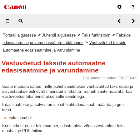
>
>
>
Portaali algusesse
Juhendi algusesse
Faksifunktsioon
Fakside
>
edasisaatmine ja varundussätete määramine
Vastuvõetud fakside
automaatne edasisaatmine ja varundamine
Vastuvõetud fakside automaatne
edasisaatmine ja varundamine
Dokumendi number: EW2F-04K
Saate määrata sätted, mille puhul saadetakse vastuvõetud faks edasi ja
salvestatakse eelnevalt määratud sihtkohta. Samuti saate määrata, kas
vastuvõetud faks prinditakse selle seadmega.
Edasisaatmise ja salvestamise sihtkohtadena saab määrata järgmisi
kohti:
Faksinumber
Kui sihtkoht ei ole faksinumber, edastatakse või salvestatakse faks
mustvalge PDF-failina.