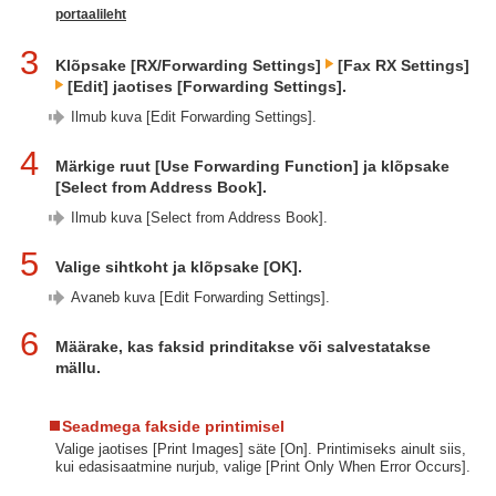
portaalileht
3
Klõpsake [RX/Forwarding Settings]
[Fax RX Settings]
[Edit] jaotises [Forwarding Settings].
Ilmub kuva [Edit Forwarding Settings].
4
Märkige ruut [Use Forwarding Function] ja klõpsake
[Select from Address Book].
Ilmub kuva [Select from Address Book].
5
Valige sihtkoht ja klõpsake [OK].
Avaneb kuva [Edit Forwarding Settings].
6
Määrake, kas faksid prinditakse või salvestatakse
mällu.
Seadmega fakside printimisel
Valige jaotises [Print Images] säte [On]. Printimiseks ainult siis,
kui edasisaatmine nurjub, valige [Print Only When Error Occurs].