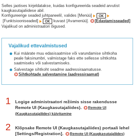
Selles jaotises kirjeldatakse, kuidas konfigureerida seadeid arvutist
kaugkasutajaliidese abil.
Konfigureerige seaded juhtpaneelil, valides [Menüü]
[Funktsiooniseaded]
kuvast [Avamenüü].
[Edastamisseaded]
Vajalikud on administraatori õigused.
Vajalikud ettevalmistused
Kui määrate muu edasisaatmise või varundamise sihtkoha
peale faksinumbri, valmistage faks ette sellesse sihtkohta
saatmiseks või salvestamiseks.
Salvestage sihtkoht seadme aadressiraamatusse.
Sihtkohtade salvestamine (aadressiraamat)
1
Logige administraatori režiimis sisse rakendusse
Remote UI (Kaugkasutajaliides).
Remote UI
(Kaugkasutajaliides) käivitamine
2
Klõpsake Remote UI (Kaugkasutajaliides) portaali lehel
[Settings/Registration].
Remote UI (Kaugkasutajaliides)