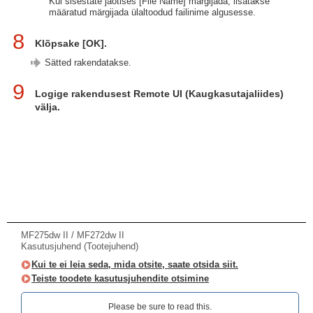
Kui sisestate jaotises [File Name] märgijada, lisatakse
määratud märgijada ülaltoodud failinime algusesse.
8
Klõpsake [OK].
Sätted rakendatakse.
9
Logige rakendusest Remote UI (Kaugkasutajaliides)
välja.
MF275dw II / MF272dw II
Kasutusjuhend (Tootejuhend)
Kui te ei leia seda, mida otsite, saate otsida siit.
Teiste toodete kasutusjuhendite otsimine
Please be sure to read this.‎