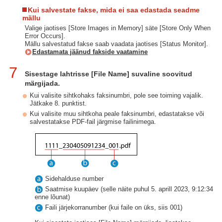
Kui salvestate fakse, mida ei saa edastada seadme
mällu
Valige jaotises [Store Images in Memory] säte [Store Only When
Error Occurs].
Mällu salvestatud fakse saab vaadata jaotises [Status Monitor].
Edastamata jäänud fakside vaatamine
7
Sisestage lahtrisse [File Name] suvaline soovitud
märgijada.
Kui valisite sihtkohaks faksinumbri, pole see toiming vajalik.
Jätkake 8. punktist.
Kui valisite muu sihtkoha peale faksinumbri, edastatakse või
salvestatakse PDF-fail järgmise failinimega.
Sidehalduse number
Saatmise kuupäev (selle näite puhul 5. aprill 2023, 9:12:34
enne lõunat)
Faili järjekorranumber (kui faile on üks, siis 001)