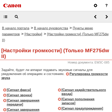
>
>
В начало портала
В начало руководства
Пункты меню
>
>
параметров
[Настройки]
[Настройки громкости] (Только MF275dw
II)
[Настройки громкости] (Только MF275dw
II)
Номер документа: EW3C-085
Задайте, будет ли аппарат подавать звуковые сигналы для
уведомления об операциях и состояниях.
Регулировка громкости
звука
[Сигнал факса]
[Сигнал недействительного
ввода]
[Сигнал звонка]
[Сигнал пополнения
[Сигнал завершения
запасов]
передачи]
[Сигнал предупреждения]
[Сигнал завершения