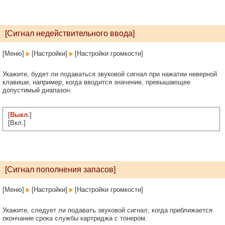
[Сигнал недействительного ввода]
[Меню]
[Настройки]
[Настройки громкости]
Укажите, будет ли подаваться звуковой сигнал при нажатии неверной
клавиши, например, когда вводится значение, превышающее
допустимый диапазон.
[
Выкл.
]
[Вкл.]
[Сигнал пополнения запасов]
[Меню]
[Настройки]
[Настройки громкости]
Укажите, следует ли подавать звуковой сигнал, когда приближается
окончание срока службы картриджа с тонером.