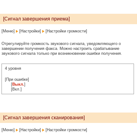
[Сигнал завершения приема]
[Меню]
[Настройки]
[Настройки громкости]
Отрегулируйте громкость звукового сигнала, уведомляющего о
завершении получения факса. Можно настроить срабатывание
звукового сигнала только при возникновении ошибки получения.
4 уровня
[При ошибке]
[
Выкл.
]
[Вкл.]
[Сигнал завершения сканирования]
[Меню]
[Настройки]
[Настройки громкости]