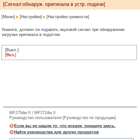
[Сигнал обнаруж. оригинала в устр. подачи]
[Меню]
[Настройки]
[Настройки громкости]
Укажите, должен ли подавать звуковой сигнал при обнаружении
загрузки оригинала в податчик.
[Выкл.]
[
Вкл.
]
MF275dw II / MF272dw II
Руководство пользователя (Руководство по продукции)
Если вы не нашли то, что искали, поищите здесь.
Найти руководства для других продуктов