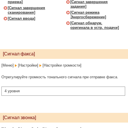
приема]
[Сигнал завершения
задания]
[Сигнал завершения
сканирования]
[Сигнал режима
Энергосбережение]
[Сигнал ввода]
[Сигнал обнаруж.
оригинала в устр. подачи]
[Сигнал факса]
[Меню]
[Настройки]
[Настройки громкости]
Отрегулируйте громкость тонального сигнала при отправке факса.
4 уровня
[Сигнал звонка]