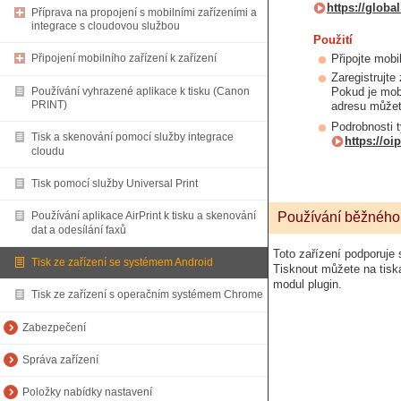
https://glob
Příprava na propojení s mobilními zařízeními a
integrace s cloudovou službou
Použití
Připojte mobi
Připojení mobilního zařízení k zařízení
Zaregistrujte
Používání vyhrazené aplikace k tisku (Canon
Pokud je mobi
PRINT)
adresu můžet
Podrobnosti t
Tisk a skenování pomocí služby integrace
https://o
cloudu
Tisk pomocí služby Universal Print
Používání běžného 
Používání aplikace AirPrint k tisku a skenování
dat a odesílání faxů
Toto zařízení podporuje
Tisk ze zařízení se systémem Android
Tisknout můžete na tiská
modul plugin.
Tisk ze zařízení s operačním systémem Chrome
Zabezpečení
Správa zařízení
Položky nabídky nastavení