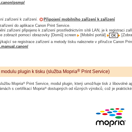
al.canon/psmp/
lní zařízení k zařízení.
Připojení mobilního zařízení k zařízení
 zařízení do aplikace Canon Print Service.
lní zařízení připojeno k zařízení prostřednictvím sítě LAN, je k registraci z
e zobrazit pomocí obrazovky [Domů] screen
[Mobilní portál]
[Zobra
ýkající se registrace zařízení a metody tisku naleznete v příručce Canon Print
ip.manual.canon/
®
modulu plugin k tisku (služba Mopria
Print Service)
®
 službu Mopria
Print Service, modul plugin, který umožňuje tisk z libovolné a
®
rnách s certifikací Mopria
dostupných od různých výrobců, což je praktické p