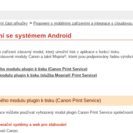
>
ní část příručky
Propojení s mobilními zařízeními a integrace s cloudovou
ení se systémem Android
o zařízení zásuvný modul, který umožní tisk z aplikace s funkcí tisku.
®
 zásuvné moduly Canon a také Mopria
, které jsou podporovány řadou výrobc
ho modulu plugin k tisku (Canon Print Service)
odulu plugin k tisku (služba Mopria® Print Service)
ého modulu plugin k tisku (Canon Print Service)
ikace můžete používat vyhrazený modul plugin Canon Print Service společnost
perační systémy a web pro stahování
osti Canon.