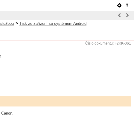
>
 službou
Tisk ze zařízení se systémem Android
Číslo dokumentu: F2KK-061
ů.
i Canon.