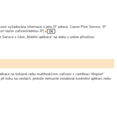
ařízení vyžadována informace o jeho IP adrese. Canon Print Service. IP
zit název zařízení/adresu IP]
.
 Service v části „Mobilní aplikace“ na webu s online příručkou.
®
plikace na tiskárně nebo multifunkčním zařízení s certifikací Mopria
.
ři tisku na cestách, protože nemusíte instalovat konkrétní aplikaci nebo