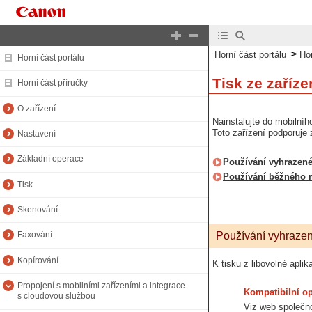
>
Horní část portálu
Hor
Horní část portálu
Tisk ze zaříz
Horní část příručky
O zařízení
Nainstalujte do mobilníh
Toto zařízení podporuje
Nastavení
Základní operace
Používání vyhrazené
Používání běžného m
Tisk
Skenování
Používání vyhrazen
Faxování
Kopírování
K tisku z libovolné apl
Propojení s mobilními zařízeními a integrace
Kompatibilní o
s cloudovou službou
Viz web společn