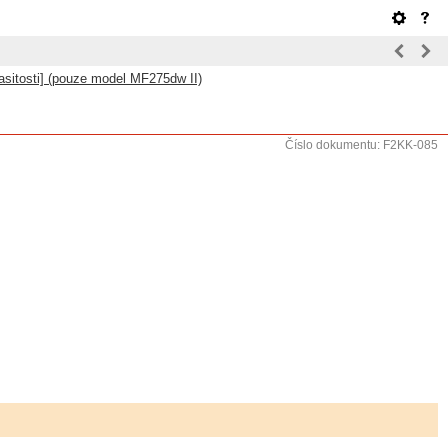
asitosti] (pouze model MF275dw II)
Číslo dokumentu: F2KK-085