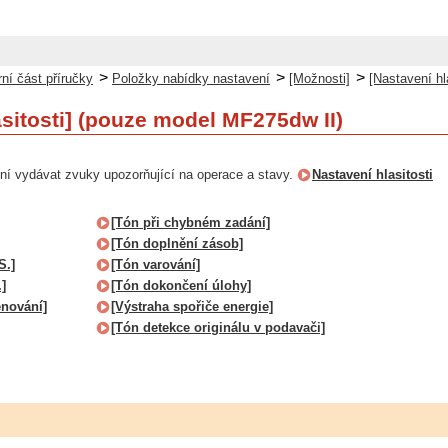
>
>
>
ní část příručky
Položky nabídky nastavení
[Možnosti]
[Nastavení hl
asitosti] (pouze model MF275dw II)
ní vydávat zvuky upozorňující na operace a stavy.
Nastavení hlasitosti
[Tón při chybném zadání]
[Tón doplnění zásob]
S.]
[Tón varování]
]
[Tón dokončení úlohy]
nování]
[Výstraha spořiče energie]
[Tón detekce originálu v podavači]