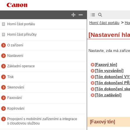
>
Horní část portálu
Hor
Horní část portálu
[Nastavení hl
Horní část příručky
O zařízení
Nastavte, zda má zaříze
Nastavení
[Faxový tón]
Základní operace
[Tón vyzvánění]
[Tón dokončení VY
Tisk
[Tón dokončení PŘ.
Skenování
[Tón dokončení ske
[Tón zadávání]
Faxování
Kopírování
Propojení s mobilními zařízeními a integrace
[Faxový tón]
s cloudovou službou