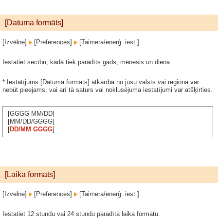
[Datuma formāts]
[Izvēlne]
[Preferences]
[Taimera/enerģ. iest.]
Iestatiet secību, kādā tiek parādīts gads, mēnesis un diena.
* Iestatījums [Datuma formāts] atkarībā no jūsu valsts vai reģiona var
nebūt pieejams, vai arī tā saturs vai noklusējuma iestatījumi var atšķirties.
[GGGG MM/DD]
[MM/DD/GGGG]
[
DD/MM GGGG
]
[Laika formāts]
[Izvēlne]
[Preferences]
[Taimera/enerģ. iest.]
Iestatiet 12 stundu vai 24 stundu parādītā laika formātu.