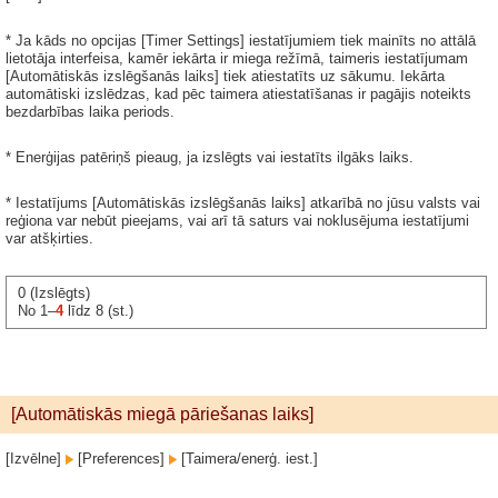
* Ja kāds no opcijas [Timer Settings] iestatījumiem tiek mainīts no attālā
lietotāja interfeisa, kamēr iekārta ir miega režīmā, taimeris iestatījumam
[Automātiskās izslēgšanās laiks] tiek atiestatīts uz sākumu. Iekārta
automātiski izslēdzas, kad pēc taimera atiestatīšanas ir pagājis noteikts
bezdarbības laika periods.
* Enerģijas patēriņš pieaug, ja izslēgts vai iestatīts ilgāks laiks.
* Iestatījums [Automātiskās izslēgšanās laiks] atkarībā no jūsu valsts vai
reģiona var nebūt pieejams, vai arī tā saturs vai noklusējuma iestatījumi
var atšķirties.
0 (Izslēgts)
No 1–
4
līdz 8 (st.)
[Automātiskās miegā pāriešanas laiks]
[Izvēlne]
[Preferences]
[Taimera/enerģ. iest.]