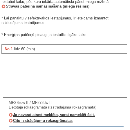
Iestatiet laiku, pēc kura iekārta automātiski pāriet miega režīmā.
Strāvas patēriņa samazināšana (miega režīms)
* Lai panāktu visefektīvākos iestatījumus, ir ieteicams izmantot
noklusējuma iestatījumus.
* Enerģijas patēriņš pieaug, ja iestatīts ilgāks laiks.
No 1
līdz 60 (min)
MF275dw II / MF272dw II
Lietotāja rokasgrāmata (Izstrādājuma rokasgrāmata)
Ja nevarat atrast meklēto, varat pameklēt šeit.
Citu izstrādājumu rokasgrāmatas