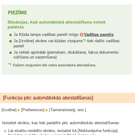
Situācijas, kad automātiskā atiestatīšana netiek
palaista
Ja Kļūda lampa vadības panelī mirgo
Vadības panelis
*1
Ja [Izvēlne] ekrāns vai kļūdas ziņojums
tiek rādīts vadības
panelī
Ja notiek apstrāde (piemēram, drukāšana, faksa dokumentu
sūtīšana un saņemšana)
*1
Dažiem ziņojumiem tiek veikta automātiskā atiestatīšana.
[Funkcija pēc automātiskās atiestatīšanas]
[Izvēlne]
[Preferences]
[Taimera/enerģ. iest.]
Iestatiet ekrānu, kas tiek parādīts pēc automātiskās atiestatīšanas.
Lai skatītu norādīto ekrānu, iestatiet kā [Noklusējuma funkcija].