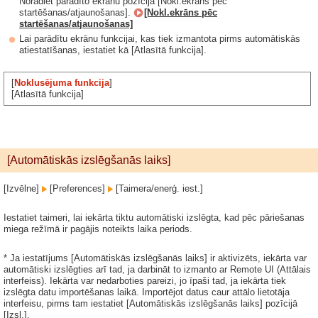
Norādiet parādīto ekrānu pozīcijā [Nokl.ekrāns pēc
startēšanas/atjaunošanas].
[Nokl.ekrāns pēc
startēšanas/atjaunošanas]
Lai parādītu ekrānu funkcijai, kas tiek izmantota pirms automātiskās
atiestatīšanas, iestatiet kā [Atlasītā funkcija].
[
Noklusējuma funkcija
]
[Atlasītā funkcija]
[Automātiskās izslēgšanās laiks]
[Izvēlne]
[Preferences]
[Taimera/enerģ. iest.]
Iestatiet taimeri, lai iekārta tiktu automātiski izslēgta, kad pēc pāriešanas
miega režīmā ir pagājis noteikts laika periods.
* Ja iestatījums [Automātiskās izslēgšanās laiks] ir aktivizēts, iekārta var
automātiski izslēgties arī tad, ja darbināt to izmanto ar Remote UI (Attālais
interfeiss). Iekārta var nedarboties pareizi, jo īpaši tad, ja iekārta tiek
izslēgta datu importēšanas laikā. Importējot datus caur attālo lietotāja
interfeisu, pirms tam iestatiet [Automātiskās izslēgšanās laiks] pozīcijā
[Izsl.].