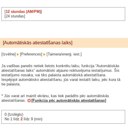
[
12 stundas (AM/PM)
]
[24 stundas]
[Automātiskās atiestatīšanas laiks]
[Izvēlne]
[Preferences]
[Taimera/enerģ. iest.]
Ja vadības panelis netiek lietots konkrētu laiku, funkcija “Automātiskās
atiestatīšanas laiks” automātiski atjauno noklusējuma iestatījumus. Šis
iestatījums nosaka, vai tiks palaista automātiskā atiestatīšana.
Iespējojot automātisko atiestatīšanu, jūs varat iestatīt laiku, pēc kura tā
tie palaista.
* Jūs varat arī mainīt ekrānu, kas tiek parādīts pēc automātiskās
atiestatīšanas.
[Funkcija pēc automātiskās atiestatīšanas]
0 (Izslēgts)
No 1 līdz
2
līdz 9 (min)