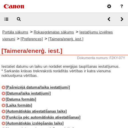
>
>
Portāla sākums
Rokasgrāmatas sākums
Iestatījumu izvēlnes
>
>
vienumi
[Preferences]
[Taimera/enerģ. iest.]
[Taimera/enerģ. iest.]
Dokumenta numurs: F2KY-07Y
Iestatiet datumu un laiku un norādiet enerģijas taupīšanas iestatījumus.
* Sarkanās krāsas treknrakstā norādītās vērtības ir katra vienuma
noklusējuma vērtības.
[Pašreizējā datuma/laika iestatījumi]
[Datuma/laika iestatījumi]
[Datuma formāts]
[Laika formāts]
[Automātiskās atiestatīšanas laiks]
[Funkcija pēc automātiskās atiestatīšanas]
[Automātiskās izslēgšanās laiks]