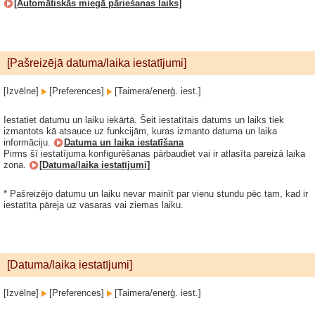
[Automātiskās miegā pāriešanas laiks]
[Pašreizējā datuma/laika iestatījumi]
[Izvēlne]
[Preferences]
[Taimera/enerģ. iest.]
Iestatiet datumu un laiku iekārtā. Šeit iestatītais datums un laiks tiek
izmantots kā atsauce uz funkcijām, kuras izmanto datuma un laika
informāciju.
Datuma un laika iestatīšana
Pirms šī iestatījuma konfigurēšanas pārbaudiet vai ir atlasīta pareizā laika
zona.
[Datuma/laika iestatījumi]
* Pašreizējo datumu un laiku nevar mainīt par vienu stundu pēc tam, kad ir
iestatīta pāreja uz vasaras vai ziemas laiku.
[Datuma/laika iestatījumi]
[Izvēlne]
[Preferences]
[Taimera/enerģ. iest.]