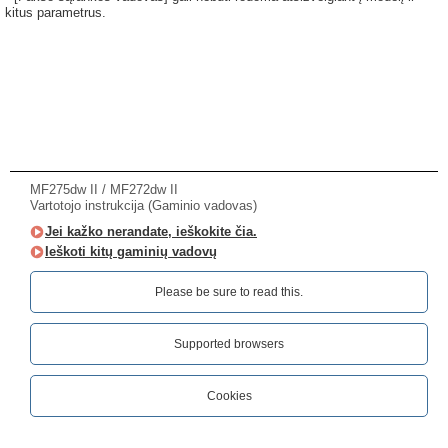
kitus parametrus.
MF275dw II / MF272dw II
Vartotojo instrukcija (Gaminio vadovas)
Jei kažko nerandate, ieškokite čia.
Ieškoti kitų gaminių vadovų
Please be sure to read this.‎
Supported browsers
Cookies