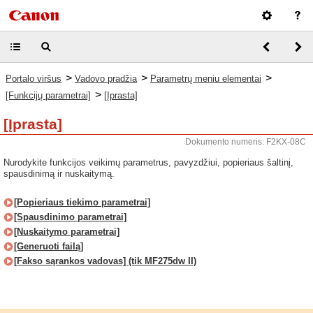
>
>
>
Portalo viršus
Vadovo pradžia
Parametrų meniu elementai
>
[Funkcijų parametrai]
[Įprasta]
[Įprasta]
Dokumento numeris: F2KX-08C
Nurodykite funkcijos veikimų parametrus, pavyzdžiui, popieriaus šaltinį,
spausdinimą ir nuskaitymą.
[Popieriaus tiekimo parametrai]
[Spausdinimo parametrai]
[Nuskaitymo parametrai]
[Generuoti failą]
[Fakso sąrankos vadovas] (tik MF275dw II)