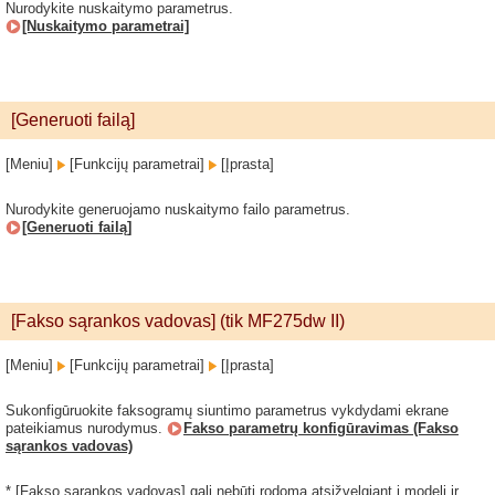
Nurodykite nuskaitymo parametrus.
[Nuskaitymo parametrai]
[Generuoti failą]
[Meniu]
[Funkcijų parametrai]
[Įprasta]
Nurodykite generuojamo nuskaitymo failo parametrus.
[Generuoti failą]
[Fakso sąrankos vadovas] (tik MF275dw II)
[Meniu]
[Funkcijų parametrai]
[Įprasta]
Sukonfigūruokite faksogramų siuntimo parametrus vykdydami ekrane
pateikiamus nurodymus.
Fakso parametrų konfigūravimas (Fakso
sąrankos vadovas)
* [Fakso sąrankos vadovas] gali nebūti rodoma atsižvelgiant į modelį ir