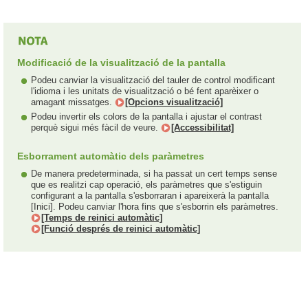
Modificació de la visualització de la pantalla
Podeu canviar la visualització del tauler de control modificant
l'idioma i les unitats de visualització o bé fent aparèixer o
amagant missatges.
[Opcions visualització]
Podeu invertir els colors de la pantalla i ajustar el contrast
perquè sigui més fàcil de veure.
[Accessibilitat]
Esborrament automàtic dels paràmetres
De manera predeterminada, si ha passat un cert temps sense
que es realitzi cap operació, els paràmetres que s'estiguin
configurant a la pantalla s'esborraran i apareixerà la pantalla
[Inici]. Podeu canviar l'hora fins que s'esborrin els paràmetres.
[Temps de reinici automàtic]
[Funció després de reinici automàtic]