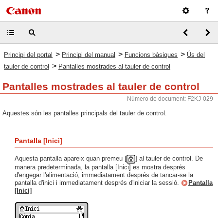
>
>
>
Principi del portal
Principi del manual
Funcions bàsiques
Ús del
>
tauler de control
Pantalles mostrades al tauler de control
Pantalles mostrades al tauler de control
Número de document: F2KJ-029
Aquestes són les pantalles principals del tauler de control.
Pantalla [Inici]
Aquesta pantalla apareix quan premeu [
] al tauler de control. De
manera predeterminada, la pantalla [Inici] es mostra després
d'engegar l'alimentació, immediatament després de tancar-se la
pantalla d'inici i immediatament després d'iniciar la sessió.
Pantalla
[Inici]