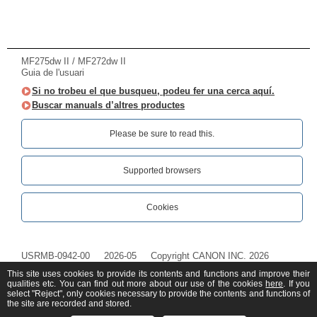
MF275dw II / MF272dw II
Guia de l'usuari
Si no trobeu el que busqueu, podeu fer una cerca aquí.
Buscar manuals d’altres productes
Please be sure to read this.‎
Supported browsers
Cookies
USRMB-0942-00
2026-05
Copyright CANON INC. 2026
This site uses cookies to provide its contents and functions and improve their
qualities etc. You can find out more about our use of the cookies
here
. If you
select "Reject", only cookies necessary to provide the contents and functions of
the site are recorded and stored.