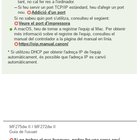
tant, no cal fer res a l'ordinador.
Si feu servir un port TCP/IP estàndard, heu d'afegir un port
nou.
Addició d'un port
Si no sabeu quin port s'utilitza, consulteu el següent:
Veure el port d'impressora
A macOS, heu de tornar a registrar l'equip al Mac. Per obtenir
més informació sobre el registre de l'equip, consulteu el
manual del controlador a la pàgina del manual en línia.
https://oip.manual.canon/
* Si utilitzeu DHCP per obtenir l'adreça IP de l'equip
automàticament, és possible que l'adreça IP es canviï
automàticament.
MF275dw II / MF272dw II
Guia de l'usuari
Si no trobeu el que busqueu, podeu fer una cerca aquí.