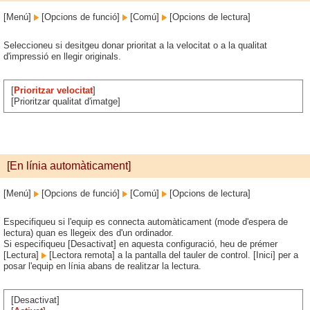
[Menú]
[Opcions de funció]
[Comú]
[Opcions de lectura]
Seleccioneu si desitgeu donar prioritat a la velocitat o a la qualitat
d'impressió en llegir originals.
[
Prioritzar velocitat
]
[Prioritzar qualitat d'imatge]
[En línia automàticament]
[Menú]
[Opcions de funció]
[Comú]
[Opcions de lectura]
Especifiqueu si l'equip es connecta automàticament (mode d'espera de
lectura) quan es llegeix des d'un ordinador.
Si especifiqueu [Desactivat] en aquesta configuració, heu de prémer
[Lectura]
[Lectora remota] a la pantalla del tauler de control. [Inici] per a
posar l'equip en línia abans de realitzar la lectura.
[Desactivat]