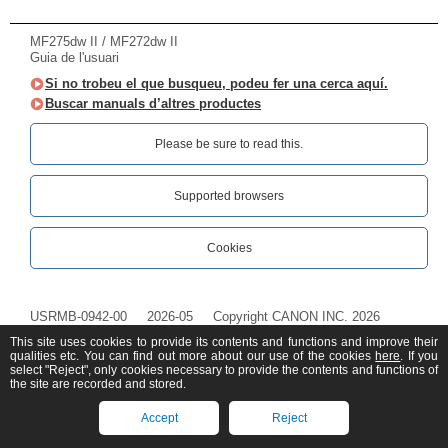
MF275dw II / MF272dw II
Guia de l'usuari
Si no trobeu el que busqueu, podeu fer una cerca aquí.
Buscar manuals d’altres productes
Please be sure to read this.‎
Supported browsers
Cookies
USRMB-0942-00
2026-05
Copyright CANON INC. 2026
This site uses cookies to provide its contents and functions and improve their
qualities etc. You can find out more about our use of the cookies
here
. If you
select "Reject", only cookies necessary to provide the contents and functions of
the site are recorded and stored.
Accept
Reject