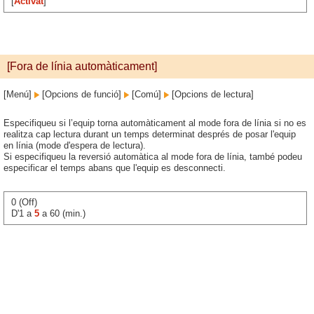
[
Activat
]
[Fora de línia automàticament]
[Menú]
[Opcions de funció]
[Comú]
[Opcions de lectura]
Especifiqueu si l’equip torna automàticament al mode fora de línia si no es
realitza cap lectura durant un temps determinat després de posar l'equip
en línia (mode d'espera de lectura).
Si especifiqueu la reversió automàtica al mode fora de línia, també podeu
especificar el temps abans que l'equip es desconnecti.
0 (Off)
D'1 a
5
a 60 (min.)