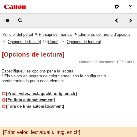
>
>
Principi del portal
Principi del manual
Elements del menú d’opcions
>
>
>
[Opcions de funció]
[Comú]
[Opcions de lectura]
[Opcions de lectura]
Número de document: F2KJ-08H
Especifiqueu les opcions per a la lectura.
* Els valors en negreta de color vermell són la configuració
predeterminada per a cada element.
[Prior. veloc. lect./qualit. imtg. en clr]
[En línia automàticament]
[Fora de línia automàticament]
[Prior. veloc. lect./qualit. imtg. en clr]