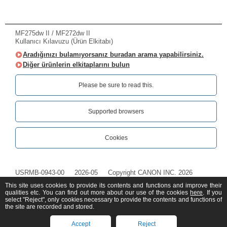
MF275dw II / MF272dw II
Kullanıcı Kılavuzu (Ürün Elkitabı)
Aradığınızı bulamıyorsanız buradan arama yapabilirsiniz.
Diğer ürünlerin elkitaplarını bulun
Please be sure to read this.‎
Supported browsers
Cookies
USRMB-0943-00
2026-05
Copyright CANON INC. 2026
This site uses cookies to provide its contents and functions and improve their
qualities etc. You can find out more about our use of the cookies
here
. If you
select "Reject", only cookies necessary to provide the contents and functions of
the site are recorded and stored.
Accept
Reject