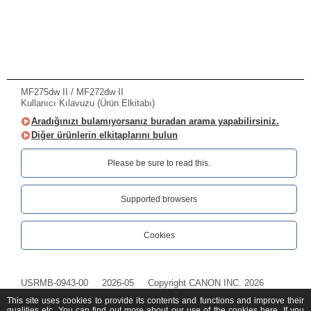
MF275dw II / MF272dw II
Kullanıcı Kılavuzu (Ürün Elkitabı)
Aradığınızı bulamıyorsanız buradan arama yapabilirsiniz.
Diğer ürünlerin elkitaplarını bulun
Please be sure to read this.‎
Supported browsers
Cookies
USRMB-0943-00
2026-05
Copyright CANON INC. 2026
This site uses cookies to provide its contents and functions and improve their
qualities etc. You can find out more about our use of the cookies
here
. If you