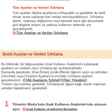
Tüm Ayarları ve Verileri Sıfırlama
Tüm ayarları fabrika ayarlarına sıfırlayabilir ve günlükler de dahil
olmak üzere saklanan tüm verileri temizleyebilirsiniz. Sıfırlama
işlemi, makineyi değiştirme veya bertaraf etme gibi durumlarda
gizli bilgilere erişimi ve yetkisiz kullanımı önlemek için
gerçekleştirilir.
Tüm Ayarları ve Verileri Sıfırlama
Belirli Ayarları ve Verileri Sıfırlama
Bu bölümde, bir bilgisayardan Uzak Kullanıcı Arabirimi'ni kullanarak
ayarların ve verilerin nasıl sıfırlanacağı açıklanmaktadır.
Kumanda panelinde, [Ana Ekran] içinde [Menü] öğesini seçin ve ardından
[Tercihler] veya [Yönetim Ayarları] kısmından sıfırlama işlemini
gerçekleştirin.
[Ağ Ayarlarını Sıfırla]
/
[Veri Yönetimi]
Yönetici ayrıcalıkları gereklidir. Sıfırlanacak öğeye bağlı olarak makineyi
yeniden başlatmanız gerekebilir.
1
Yönetici Modu'nda Uzak Kullanıcı Arabirimi'nde oturum
açın.
Uzak Kullanıcı Arabirimini Başlatma