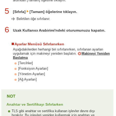
ardından [Tamam] öğesine tıklayın.
5
[Sıfırla]
[Tamam] öğelerine tıklayın.
Belirtilen öğe sıfırlanır.
6
Uzak Kullanıcı Arabirimi'ndeki oturumunuzu kapatın.
Ayarlar Menüsü Sıfırlanırken
Aşağıdakilerden herhangi biri sıfırlanırken, sıfırlanan ayarları
uygulamak için makineyi yeniden başlatın.
Makineyi Yeniden
Başlatma
[Tercihler]
[Fonksiyon Ayarları]
[Yönetim Ayarları]
[Ağ Ayarları]
Anahtar ve Sertifikayı Sıfırlarken
TLS gibi anahtar ve sertifika kullanan işlevler devre dışı
bırakılır. Bu işlevleri yeniden kullanmak için anahtarı ve