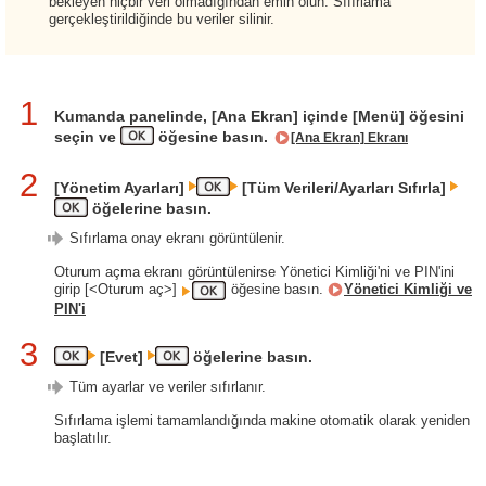
bekleyen hiçbir veri olmadığından emin olun. Sıfırlama
gerçekleştirildiğinde bu veriler silinir.
1
Kumanda panelinde, [Ana Ekran] içinde [Menü] öğesini
seçin ve
öğesine basın.
[Ana Ekran] Ekranı
2
[Yönetim Ayarları]
[Tüm Verileri/Ayarları Sıfırla]
öğelerine basın.
Sıfırlama onay ekranı görüntülenir.
Oturum açma ekranı görüntülenirse Yönetici Kimliği'ni ve PIN'ini
girip [<Oturum aç>]
öğesine basın.
Yönetici Kimliği ve
PIN'i
3
[Evet]
öğelerine basın.
Tüm ayarlar ve veriler sıfırlanır.
Sıfırlama işlemi tamamlandığında makine otomatik olarak yeniden
başlatılır.