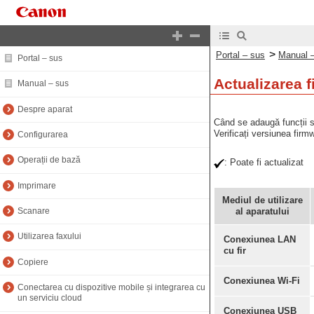
>
Portal – sus
Manual 
Portal – sus
Actualizarea f
Manual – sus
Despre aparat
Când se adaugă funcții sa
Verificați versiunea firm
Configurarea
Operații de bază
: Poate fi actualiza
Imprimare
Mediul de utilizare
al aparatului
Scanare
Utilizarea faxului
Conexiunea LAN
cu fir
Copiere
Conexiunea Wi-Fi
Conectarea cu dispozitive mobile și integrarea cu
un serviciu cloud
Conexiunea USB