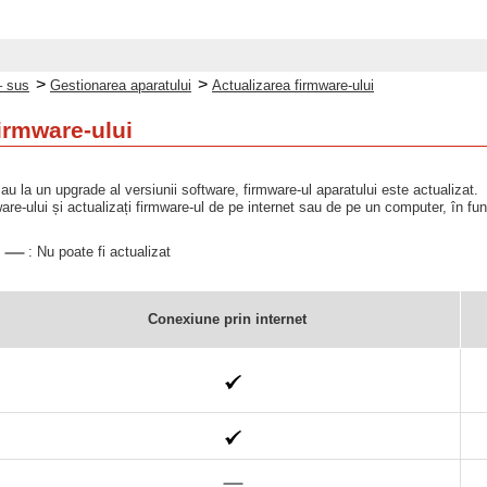
>
>
– sus
Gestionarea aparatului
Actualizarea firmware-ului
irmware-ului
u la un upgrade al versiunii software, firmware-ul aparatului este actualizat.
ware-ului și actualizați firmware-ul de pe internet sau de pe un computer, în func
t
: Nu poate fi actualizat
Conexiune prin internet