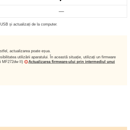
 USB și actualizați de la computer.
stfel, actualizarea poate eșua.
ilitatea utilizării aparatului. În această situație, utilizați un firmware
mai MF272dw II)
Actualizarea firmware-ului prin intermediul unui