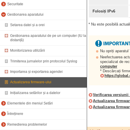
Securitate
Folosiți IPv6
Gestionarea aparatului
* Nu este posibilă actual
Setarea datei și a orei
Gestionarea aparatului de pe un computer (IU la
distanță)
Monitorizarea utilizării
Nu opriți aparatul
Neefectuarea actual
Trimiterea jurnalelor prin protocolul Syslog
specializat de re
computer
* Descărcați firmw
Importarea și exportarea agendei
https://globa
Actualizarea firmware-ului
Inițializarea setărilor și a datelor
Verificarea versiunii
Actualizarea firmware
Elementele din meniul Setări
Actualizarea firmwar
Întreținere
Remedierea problemelor