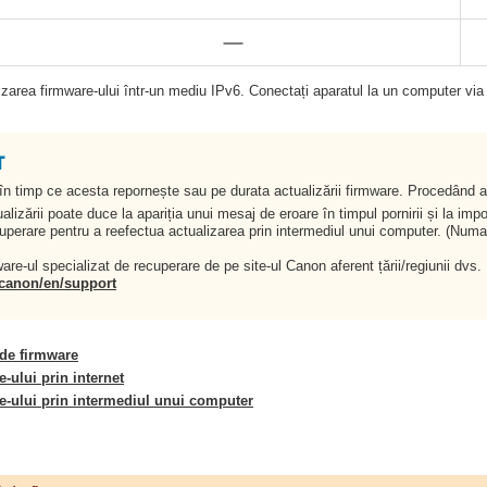
izarea firmware-ului într-un mediu IPv6. Conectați aparatul la un computer via
 în timp ce acesta repornește sau pe durata actualizării firmware. Procedând a
izării poate duce la apariția unui mesaj de eroare în timpul pornirii și la imposib
cuperare pentru a reefectua actualizarea prin intermediul unui computer. (Nu
are-ul specializat de recuperare de pe site-ul Canon aferent țării/regiunii dvs.
l.canon/en/support
 de firmware
-ului prin internet
e-ului prin intermediul unui computer