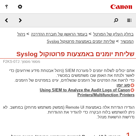
>
>
בחלק העליון של הפורטל
בעמוד הראשון של חוברת ההדרכה
ניהול
>
המכשיר
שליחת יומנים באמצעות פרוטוקול Syslog
שליחת יומנים באמצעות פרוטוקול Syslog
מספר מסמך: F2KS-07J
אתם יכולים לשלוח יומנים ל-מערכת SIEM (ניהול אבטחת מידע ואירועים) כדי
לאשר ולנתח את האופן שבו משתמשים במכשיר.
כדי לראות את הפרטים של היומנים שנשלחים, עיינו במפרטים של היומנים.
סוג יומן
Using SIEM to Analyze the Audit Logs of Canon
Printers/Multifunction Printers
הגדירו הגדרות אלה באמצעות ‏Remote UI (ממשק משתמש מרוחק) במחשב. לא
ניתן להשתמש בלוח הבקרה כדי להגדיר את ההגדרות.
נדרשות הרשאות מנהל.
1