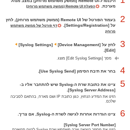
היכנסו ל-‏Remote UI (ממשק משתמש מרוחק) במצב מנהל
מערכת.
הפעלת Remote UI (ממשק משתמש מרוחק)
2
בעמוד הפורטל של ‏Remote UI (ממשק משתמש מרוחק), לחץ
על [Settings/Registration].
דף פורטל של ממשק משתמש
מרוחק
3
לחץ על [Device Management]‏
[Syslog Settings]‏
[Edit].
מסך [Edit Syslog Settings] מוצג.
4
בחר את תיבת הסימון [Use Syslog Send].
5
ציינו את כתובת שרת ה-Syslog שיש להתחבר אליו ב-
[Syslog Server Address].
הזינו את המידע הנחוץ, כגון כתובת IP ושם מארח, בהתאם לסביבה
שלכם.
6
ציינו הגדרות אחרות לגישה לשרת ה-Syslog, אם צריך.
[Syslog Server Port Number]
הזינו את מספר היציאה שבה משתמש שרת Syslog לקיום תקשורת