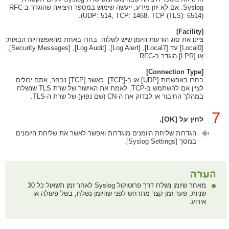
Syslog. אם לא יוזן מידע, ייעשה שימוש במספר היציאה שהוגדר ב-RFC
(UDP: 514, TCP: 1468, TCP (TLS): 6514).
[Facility]
ציינו את סוג הודעות היומן שיש לשלוח. בחרו באחת מהאפשרויות הבאות:
[Local0] עד [Local7],‏ [Log Alert],‏ [Log Audit],‏ [Security Messages],
או [LPR] הוגדר ב-RFC.
[Connection Type]
בחרו באפשרות [UDP] או ב-[TCP]. כאשר [TCP] נבחר, אתם יכולים
לציין אם להשתמש ב-TCP, לאמת את האישור של שרת TLS שנשלח
במהלך החיבור או לבדוק את ה-CN (שם נפוץ) של שרת ה-TLS.
7
לחץ על [OK].
הגדרות שליחת היומנים מוגדרות ואפשר לאשר את שליחת היומנים
במסך [Syslog Settings].
מאחר שיומן נשלח דרך פרוטוקול Syslog לאחר זמן תשאול כל 30
שניות, פער זמן קצר מתרחש לפני שהיומן נשלח, בשל פעולה או
אירוע.