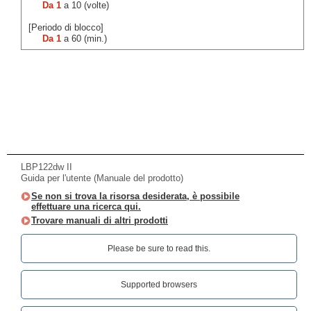
Da 1
a 10 (volte)
[Periodo di blocco]
Da 1
a 60 (min.)
LBP122dw II
Guida per l'utente (Manuale del prodotto)
Se non si trova la risorsa desiderata, è possibile
effettuare una ricerca qui.
Trovare manuali di altri prodotti
Please be sure to read this.‎
Supported browsers