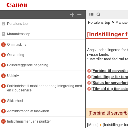
>
Portalens top
Manual
Portalens top
[Indstillinger 
Manualens top
Om maskinen
Angiv indstillingerne fo
i visse lande.
Opsætning
* Værdier med fed rød tek
Grundlæggende betjening
[Forbind til server/b
Udskriv
[Indstillinger for ton
[Status for serverfor
Forbindelse til mobilenheder og integrering med
[Tilmeld dig tjeneste
en cloudservice
Sikkerhed
Administration af maskinen
[Forbind til server/
Indstillingsmenuens punkter
[Menu]
[Indstillinger fo