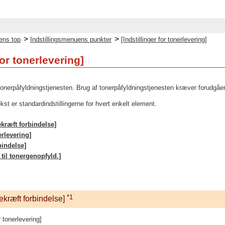
>
>
ens top
Indstillingsmenuens punkter
[Indstillinger for tonerlevering]
for tonerlevering]
r tonerpåfyldningstjenesten. Brug af tonerpåfyldningstjenesten kræver forudgåe
st er standardindstillingerne for hvert enkelt element.
ekræft forbindelse]
erlevering]
bindelse]
 til tonergenopfyld.]
*1
bekræft forbindelse]
r tonerlevering]