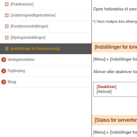
[Præferencer]
Opret forbindelse til ser
[Justering/vedligeholdelse]
*1 Vises muligvis ikke afhængi
[Funktionsindstillinger]
[Styringsindstillinger]
[Indstillinger for to
[Indstillinger for tonerlevering]
[Menu]
[Indstillinger fo
Vedligeholdelse
Fejlfinding
Aktiver eller deaktiver f
Bilag
[
Deaktiver
]
[Aktivér]
[Status for serverfo
[Menu]
[Indstillinger fo