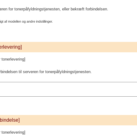
veren for tonerpåfyldningstjenesten, eller bekræft forbindelsen.
gt af modellen og andre indstillinger.
nerlevering]
r tonerlevering]
orbindelsen til serveren for tonerpåfyldningstjenesten.
rbindelse]
r tonerlevering]