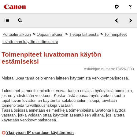
>
>
>
Portaalin alkuun
Oppaan alkuun
Tietoja laitteesta
Toimenpiteet
luvattoman käytön estämiseksi
Toimenpiteet luvattoman käytön
estämiseksi
Asiakirjan numero: EW2K-003
Muista lukea tämä osio ennen laitteen käyttämistä verkkoympäristössä.
Tulostimet ja monitoimilaitteet voivat tarjota erilaisia hyödyllisiä toimintoja,
jos ne yhdistetään verkkoon. Koska tästä seuraa myös verkon kautta
tapahtuvan luvattoman käytön tai salakuuntelun riskejä, tarvitaan
toimenpiteitä turvallisuusriskejä vastaan.
Tässä osiossa annetaan esimerkkejä toimenpiteistä luvatonta käyttöä
vastaan, jotka voidaan ottaa käyttöön asennuksen aikana, jos laitetta
käytetään verkkoympäristössä.
Yksityisen IP-osoitteen käyttäminen