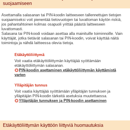
suojaamiseen
Asettamalla salasanan tai PIN-koodin laitteeseen tallennettujen tietojen
suojaamiseksi voit pienentää tietovuotojen tai luvattoman käytön riskiä,
jos pahantahtoinen kolmas osapuoli yrittää päästä laitteeseen
luvattomasti.
Salasana tai PIN-koodi voidaan asettaa alla mainituille toiminnoille. Vain
käyttäjät, jotka tietävät salasanan tai PIN-koodin, voivat käyttää näitä
toimintoja ja nähdä laitteessa olevia tietoja.
Etäkäyttöliittymä
Voit vaatia etäkäyttöliittymän käyttäjää syöttämään
etäkäyttöliittymän salasanan.
PIN-koodin asettaminen etäkäyttöliittymän käyttämistä
varten
Ylläpitäjän tunnus
Voit vaatia käyttäjää syöttämään ylläpitäjän tunnuksen ja
ylläpitäjän PIN-koodin tärkeitä asetuksia muutettaessa.
Ylläpitäjän tunnuksen ja PIN-koodin asettaminen
Etäkäyttöliittymän käyttöön liittyviä huomautuksia