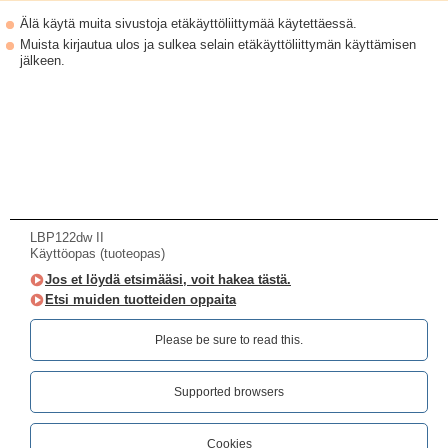
Älä käytä muita sivustoja etäkäyttöliittymää käytettäessä.
Muista kirjautua ulos ja sulkea selain etäkäyttöliittymän käyttämisen
jälkeen.
LBP122dw II
Käyttöopas (tuoteopas)
Jos et löydä etsimääsi, voit hakea tästä.
Etsi muiden tuotteiden oppaita
Please be sure to read this.‎
Supported browsers
Cookies