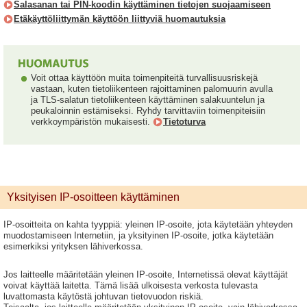
Salasanan tai PIN-koodin käyttäminen tietojen suojaamiseen
Etäkäyttöliittymän käyttöön liittyviä huomautuksia
Voit ottaa käyttöön muita toimenpiteitä turvallisuusriskejä
vastaan, kuten tietoliikenteen rajoittaminen palomuurin avulla
ja TLS-salatun tietoliikenteen käyttäminen salakuuntelun ja
peukaloinnin estämiseksi. Ryhdy tarvittaviin toimenpiteisiin
verkkoympäristön mukaisesti.
Tietoturva
Yksityisen IP-osoitteen käyttäminen
IP-osoitteita on kahta tyyppiä: yleinen IP-osoite, jota käytetään yhteyden
muodostamiseen Internetiin, ja yksityinen IP-osoite, jotka käytetään
esimerkiksi yrityksen lähiverkossa.
Jos laitteelle määritetään yleinen IP-osoite, Internetissä olevat käyttäjät
voivat käyttää laitetta. Tämä lisää ulkoisesta verkosta tulevasta
luvattomasta käytöstä johtuvan tietovuodon riskiä.