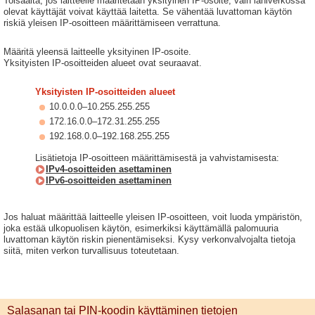
Toisaalta, jos laitteelle määritetään yksityinen IP-osoite, vain lähiverkossa
olevat käyttäjät voivat käyttää laitetta. Se vähentää luvattoman käytön
riskiä yleisen IP-osoitteen määrittämiseen verrattuna.
Määritä yleensä laitteelle yksityinen IP-osoite.
Yksityisten IP-osoitteiden alueet ovat seuraavat.
Yksityisten IP-osoitteiden alueet
10.0.0.0–10.255.255.255
172.16.0.0–172.31.255.255
192.168.0.0–192.168.255.255
Lisätietoja IP-osoitteen määrittämisestä ja vahvistamisesta:
IPv4-osoitteiden asettaminen
IPv6-osoitteiden asettaminen
Jos haluat määrittää laitteelle yleisen IP-osoitteen, voit luoda ympäristön,
joka estää ulkopuolisen käytön, esimerkiksi käyttämällä palomuuria
luvattoman käytön riskin pienentämiseksi. Kysy verkonvalvojalta tietoja
siitä, miten verkon turvallisuus toteutetaan.
Salasanan tai PIN-koodin käyttäminen tietojen