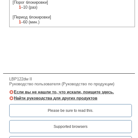
[Порог блокировки]
1
–10 (раз)
[Период блокировки]
1
–60 (мин.)
LBP122dw II
Руководство пользователя (Руководство по продукции)
Если вы не нашли то, что искали, поищите здесь.
Найти руководства для других продуктов
Please be sure to read this.‎
Supported browsers