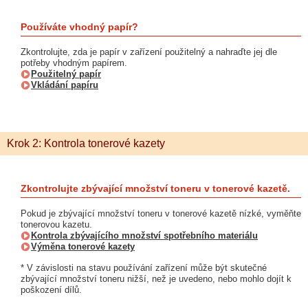
Používáte vhodný papír?
Zkontrolujte, zda je papír v zařízení použitelný a nahraďte jej dle
potřeby vhodným papírem.
Použitelný papír
Vkládání papíru
Krok 2: Kontrola tonerové kazety
Zkontrolujte zbývající množství toneru v tonerové kazetě.
Pokud je zbývající množství toneru v tonerové kazetě nízké, vyměňte
tonerovou kazetu.
Kontrola zbývajícího množství spotřebního materiálu
Výměna tonerové kazety
* V závislosti na stavu používání zařízení může být skutečné
zbývající množství toneru nižší, než je uvedeno, nebo mohlo dojít k
poškození dílů.