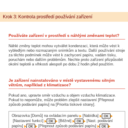
Krok 3: Kontrola prostředí používání zařízení
Používáte zařízení v prostředí s náhlými změnami teplot?
Náhlé změny teplot mohou vytvářet kondenzaci, která může vést k
vybledlým nebo rozmazaným snímkům a textu. Další používání stroje
za těchto podmínek může vést k zachycení papíru, vadám tisku,
poruchám nebo dalším problémům. Nechte proto zařízení přizpůsobit
okolní teplotě a vlhkosti alespoň po dobu 2 hodin před použitím.
Je zařízení nainstalováno v místě vystavenému silným
větrům, například z klimatizace?
Pokud ano, upravte směr vzduchu a objem vzduchu klimatizace.
Pokud to nepomůže, může problém zlepšit nastavení [Přepnout
způsob podávání papíru] na [Priorita tiskové strany].
Obrazovka [Domů] na ovládacím panelu
[Nabídka]
[Nastavení funkcí]
[Běžné]
[Nast. podávání
papíru]
[Přepnout způsob podávání papíru]