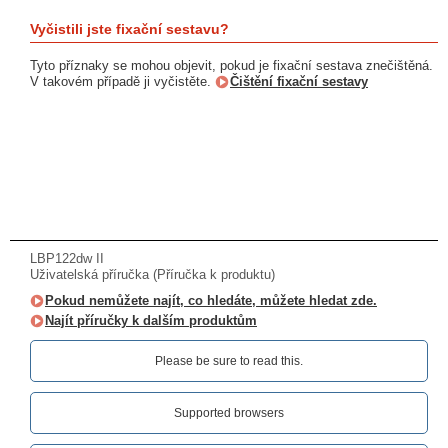
Vyčistili jste fixační sestavu?
Tyto příznaky se mohou objevit, pokud je fixační sestava znečištěná.
V takovém případě ji vyčistěte.
Čištění fixační sestavy
LBP122dw II
Uživatelská příručka (Příručka k produktu)
Pokud nemůžete najít, co hledáte, můžete hledat zde.
Najít příručky k dalším produktům
Please be sure to read this.‎
Supported browsers