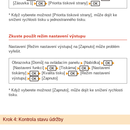
[Zásuvka 1]
[Priorita tiskové strany]
* Když vyberete možnost [Priorita tiskové strany], může dojít ke
snížení rychlosti tisku u jednostranného tisku.
Zkuste použít režim nastavení výstupu
Nastavení [Režim nastavení výstupu] na [Zapnuto] může problém
vyřešit.
Obrazovka [Domů] na ovládacím panelu
[Nabídka]
[Nastavení funkcí]
[Tiskárna]
[Nastavení
tiskárny]
[Kvalita tisku]
[Režim nastavení
výstupu]
[Zapnuto]
* Když vyberete možnost [Zapnuto], může dojít ke snížení rychlosti
tisku.
Krok 4: Kontrola stavu údržby