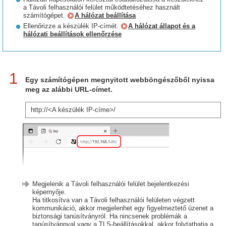
a Távoli felhasználói felület működtetéséhez használt
számítógépet.
A hálózat beállítása
Ellenőrizze a készülék IP-címét.
A hálózat állapot és a
hálózati beállítások ellenőrzése
1
Egy számítógépen megnyitott webböngészőből nyissa
meg az alábbi URL-címet.
http://<A készülék IP-címe>/
Megjelenik a Távoli felhasználói felület bejelentkezési
képernyője.
Ha titkosítva van a Távoli felhasználói felületen végzett
kommunikáció, akkor megjelenhet egy figyelmeztető üzenet a
biztonsági tanúsítványról. Ha nincsenek problémák a
tanúsítvánnyal vagy a TLS-beállításokkal, akkor folytathatja a