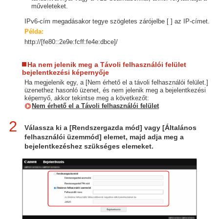
műveleteket.
IPv6-cím megadásakor tegye szögletes zárójelbe [ ] az IP-címet.
Példa:
http://[fe80::2e9e:fcff:fe4e:dbce]/
Ha nem jelenik meg a Távoli felhasználói felület
bejelentkezési képernyője
Ha megjelenik egy, a [Nem érhető el a távoli felhasználói felület.]
üzenethez hasonló üzenet, és nem jelenik meg a bejelentkezési
képernyő, akkor tekintse meg a következőt:
Nem érhető el a Távoli felhasználói felület
2
Válassza ki a [Rendszergazda mód] vagy [Általános
felhasználói üzemmód] elemet, majd adja meg a
bejelentkezéshez szükséges elemeket.