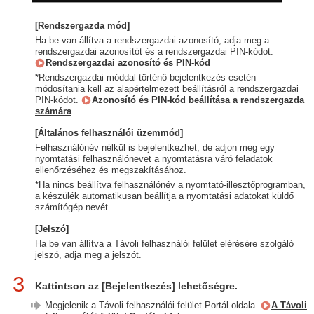
[Rendszergazda mód]
Ha be van állítva a rendszergazdai azonosító, adja meg a
rendszergazdai azonosítót és a rendszergazdai PIN-kódot.
Rendszergazdai azonosító és PIN-kód
*Rendszergazdai móddal történő bejelentkezés esetén
módosítania kell az alapértelmezett beállításról a rendszergazdai
PIN-kódot.
Azonosító és PIN-kód beállítása a rendszergazda
számára
[Általános felhasználói üzemmód]
Felhasználónév nélkül is bejelentkezhet, de adjon meg egy
nyomtatási felhasználónevet a nyomtatásra váró feladatok
ellenőrzéséhez és megszakításához.
*Ha nincs beállítva felhasználónév a nyomtató-illesztőprogramban,
a készülék automatikusan beállítja a nyomtatási adatokat küldő
számítógép nevét.
[Jelszó]
Ha be van állítva a Távoli felhasználói felület elérésére szolgáló
jelszó, adja meg a jelszót.
3
Kattintson az [Bejelentkezés] lehetőségre.
Megjelenik a Távoli felhasználói felület Portál oldala.
A Távoli