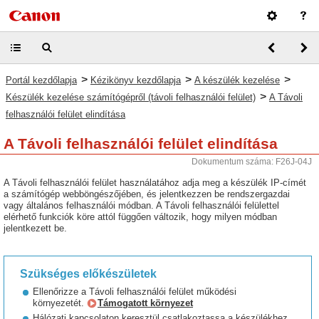
>
>
>
Portál kezdőlapja
Kézikönyv kezdőlapja
A készülék kezelése
>
Készülék kezelése számítógépről (távoli felhasználói felület)
A Távoli
felhasználói felület elindítása
A Távoli felhasználói felület elindítása
Dokumentum száma: F26J-04J
A Távoli felhasználói felület használatához adja meg a készülék IP-címét
a számítógép webböngészőjében, és jelentkezzen be rendszergazdai
vagy általános felhasználói módban. A Távoli felhasználói felülettel
elérhető funkciók köre attól függően változik, hogy milyen módban
jelentkezett be.
Szükséges előkészületek
Ellenőrizze a Távoli felhasználói felület működési
környezetét.
Támogatott környezet
Hálózati kapcsolaton keresztül csatlakoztassa a készülékhez