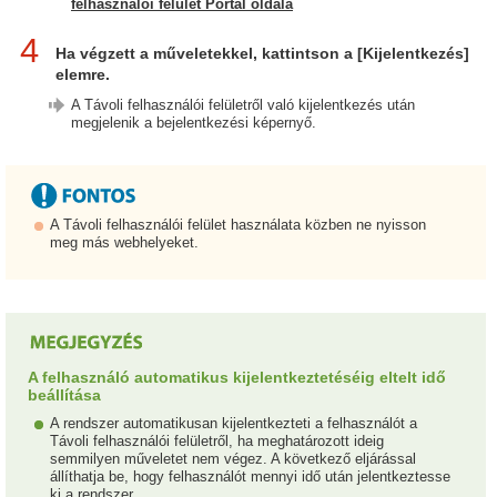
felhasználói felület Portál oldala
4
Ha végzett a műveletekkel, kattintson a [Kijelentkezés]
elemre.
A Távoli felhasználói felületről való kijelentkezés után
megjelenik a bejelentkezési képernyő.
A Távoli felhasználói felület használata közben ne nyisson
meg más webhelyeket.
A felhasználó automatikus kijelentkeztetéséig eltelt idő
beállítása
A rendszer automatikusan kijelentkezteti a felhasználót a
Távoli felhasználói felületről, ha meghatározott ideig
semmilyen műveletet nem végez. A következő eljárással
állíthatja be, hogy felhasználót mennyi idő után jelentkeztesse
ki a rendszer.