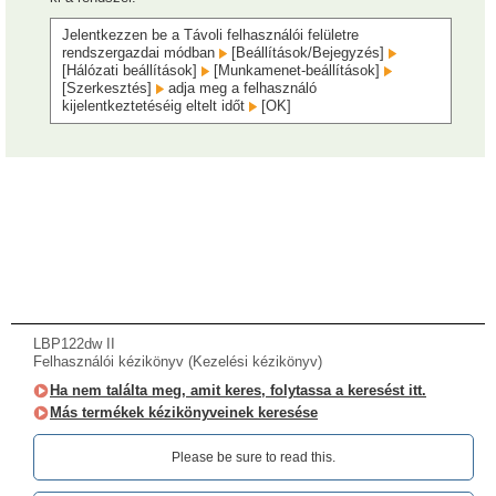
Jelentkezzen be a Távoli felhasználói felületre
rendszergazdai módban
[Beállítások/Bejegyzés]
[Hálózati beállítások]
[Munkamenet-beállítások]
[Szerkesztés]
adja meg a felhasználó
kijelentkeztetéséig eltelt időt
[OK]
LBP122dw II
Felhasználói kézikönyv (Kezelési kézikönyv)
Ha nem találta meg, amit keres, folytassa a keresést itt.
Más termékek kézikönyveinek keresése
Please be sure to read this.‎