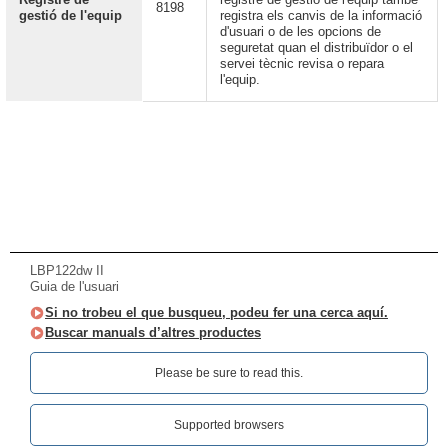
8198
gestió de l'equip
registra els canvis de la informació
d'usuari o de les opcions de
seguretat quan el distribuïdor o el
servei tècnic revisa o repara
l'equip.
LBP122dw II
Guia de l'usuari
Si no trobeu el que busqueu, podeu fer una cerca aquí.
Buscar manuals d’altres productes
Please be sure to read this.‎
Supported browsers