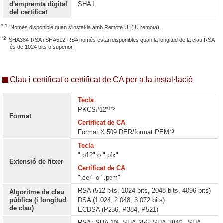
d'empremta digital
SHA1
del certificat
* 1
Només disponible quan s'instal·la amb Remote UI (IU remota).
*2
SHA384-RSA i SHA512-RSA només estan disponibles quan la longitud de la clau RSA
és de 1024 bits o superior.
Clau i certificat o certificat de CA per a la instal·lació
Tecla
*1*2
PKCS#12
Format
Certificat de CA
*3
Format X.509 DER/format PEM
Tecla
".p12" o ".pfx"
Extensió de fitxer
Certificat de CA
".cer" o ".pem"
RSA (512 bits, 1024 bits, 2048 bits, 4096 bits)
Algoritme de clau
pública (i longitud
DSA (1.024, 2.048, 3.072 bits)
de clau)
ECDSA (P256, P384, P521)
*4
*5
RSA: SHA-1
, SHA-256, SHA-384
, SHA-