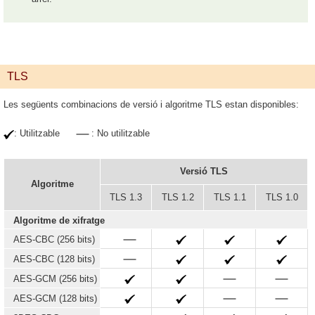
TLS
Les següents combinacions de versió i algoritme TLS estan disponibles:
: Utilitzable
: No utilitzable
Versió TLS
Algoritme
TLS 1.3
TLS 1.2
TLS 1.1
TLS 1.0
Algoritme de xifratge
AES-CBC (256 bits)
AES-CBC (128 bits)
AES-GCM (256 bits)
AES-GCM (128 bits)