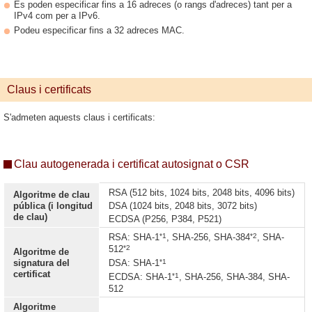
Es poden especificar fins a 16 adreces (o rangs d'adreces) tant per a
IPv4 com per a IPv6.
Podeu especificar fins a 32 adreces MAC.
Claus i certificats
S'admeten aquests claus i certificats:
Clau autogenerada i certificat autosignat o CSR
RSA (512 bits, 1024 bits, 2048 bits, 4096 bits)
Algoritme de clau
pública (i longitud
DSA (1024 bits, 2048 bits, 3072 bits)
de clau)
ECDSA (P256, P384, P521)
*1
*2
RSA: SHA-1
, SHA-256, SHA-384
, SHA-
*2
512
Algoritme de
*1
signatura del
DSA: SHA-1
certificat
*1
ECDSA: SHA-1
, SHA-256, SHA-384, SHA-
512
Algoritme