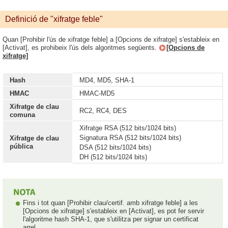
Definició de "xifratge feble"
Quan [Prohibir l'ús de xifratge feble] a [Opcions de xifratge] s'estableix en
[Activat], es prohibeix l'ús dels algoritmes següents.
[Opcions de
xifratge]
Hash
MD4, MD5, SHA-1
HMAC
HMAC-MD5
Xifratge de clau
RC2, RC4, DES
comuna
Xifratge RSA (512 bits/1024 bits)
Signatura RSA (512 bits/1024 bits)
Xifratge de clau
pública
DSA (512 bits/1024 bits)
DH (512 bits/1024 bits)
Fins i tot quan [Prohibir clau/certif. amb xifratge feble] a les
[Opcions de xifratge] s'estableix en [Activat], es pot fer servir
l'algoritme hash SHA-1, que s'utilitza per signar un certificat
arrel.