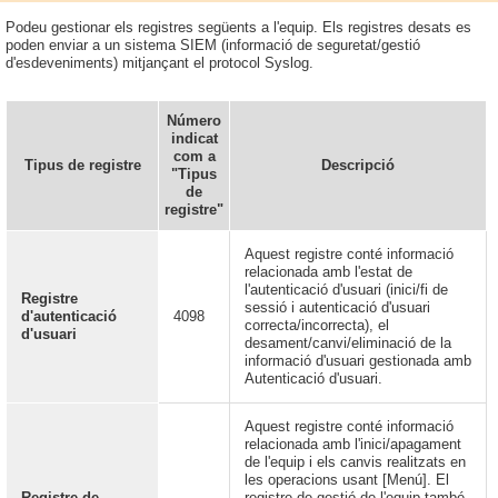
Podeu gestionar els registres següents a l'equip. Els registres desats es
poden enviar a un sistema SIEM (informació de seguretat/gestió
d'esdeveniments) mitjançant el protocol Syslog.
Número
indicat
com a
Tipus de registre
Descripció
"Tipus
de
registre"
Aquest registre conté informació
relacionada amb l'estat de
l'autenticació d'usuari (inici/fi de
Registre
sessió i autenticació d'usuari
d'autenticació
4098
correcta/incorrecta), el
d'usuari
desament/canvi/eliminació de la
informació d'usuari gestionada amb
Autenticació d'usuari.
Aquest registre conté informació
relacionada amb l'inici/apagament
de l'equip i els canvis realitzats en
les operacions usant [Menú]. El
Registre de
registre de gestió de l'equip també