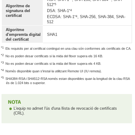
*5
512
Algoritme de
*4
signatura del
DSA: SHA-1
certificat
*4
ECDSA: SHA-1
, SHA-256, SHA-384, SHA-
512
Algoritme
d'empremta digital
SHA1
del certificat
*1
Els requisits per al certificat contingut en una clau són conformes als certificats de CA.
*2
No es poden desar certificats si la mida del fitxer supera els 16 KB.
*3
No es poden desar certificats si la mida del fitxer supera els 4 KB.
*4
Només disponible quan s'instal·la utilitzant Remote UI (IU remota).
*5
SHA384-RSA i SHA512-RSA només estan disponibles quan la longitud de la clau RSA
és de 1.024 bits o superior.
L'equip no admet l'ús d'una llista de revocació de certificats
(CRL).