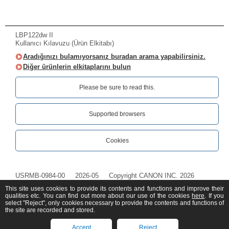
LBP122dw II
Kullanıcı Kılavuzu (Ürün Elkitabı)
Aradığınızı bulamıyorsanız buradan arama yapabilirsiniz.
Diğer ürünlerin elkitaplarını bulun
Please be sure to read this.‎
Supported browsers
Cookies
USRMB-0984-00
2026-05
Copyright CANON INC. 2026
This site uses cookies to provide its contents and functions and improve their
qualities etc. You can find out more about our use of the cookies
here
. If you
select "Reject", only cookies necessary to provide the contents and functions of
the site are recorded and stored.
Accept
Reject