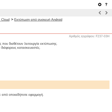
>
 Cloud
Εκτύπωση από συσκευή Android
Αριθμός εγγράφου: F237-03H
ς που διαθέτουν λειτουργία εκτύπωσης.
ό διάφορους κατασκευαστές.
τε από οποιαδήποτε εφαρμογή.