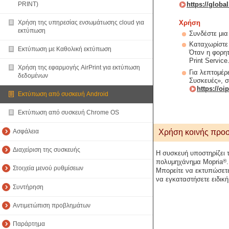
https://glob
PRINT)
Χρήση
Χρήση της υπηρεσίας ενσωμάτωσης cloud για
εκτύπωση
Συνδέστε μι
Καταχωρίστε 
Εκτύπωση με Καθολική εκτύπωση
Όταν η φορητ
Print Service
Χρήση της εφαρμογής AirPrint για εκτύπωση
Για λεπτομέρ
δεδομένων
Συσκευές», σ
https://o
Εκτύπωση από συσκευή Android
Εκτύπωση από συσκευή Chrome OS
Ασφάλεια
Χρήση κοινής προσ
Διαχείριση της συσκευής
Η συσκευή υποστηρίζει 
®
πολυμηχάνημα Mopria
.
Στοιχεία μενού ρυθμίσεων
Μπορείτε να εκτυπώσετε
να εγκαταστήσετε ειδικ
Συντήρηση
Αντιμετώπιση προβλημάτων
Παράρτημα