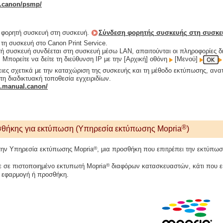
al.canon/psmp/
α φορητή συσκευή στη συσκευή.
Σύνδεση φορητής συσκευής στη συσκε
τη συσκευή στο Canon Print Service.
ή συσκευή συνδέεται στη συσκευή μέσω LAN, απαιτούνται οι πληροφορίες δ
. Μπορείτε να δείτε τη διεύθυνση IP με την [Αρχική] οθόνη
[Μενού]
ειες σχετικά με την καταχώριση της συσκευής και τη μέθοδο εκτύπωσης, ανατ
τη διαδικτυακή τοποθεσία εγχειριδίων.
ip.manual.canon/
®
θήκης για εκτύπωση (Υπηρεσία εκτύπωσης Mopria
)
®
την Υπηρεσία εκτύπωσης Mopria
, μια προσθήκη που επιτρέπει την εκτύπω
®
 σε πιστοποιημένο εκτυπωτή Mopria
διαφόρων κατασκευαστών, κάτι που είν
ή εφαρμογή ή προσθήκη.