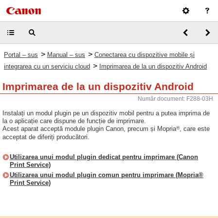
>
>
Portal – sus
Manual – sus
Conectarea cu dispozitive mobile și
>
integrarea cu un serviciu cloud
Imprimarea de la un dispozitiv Android
Imprimarea de la un dispozitiv Android
Număr document: F288-03H
Instalați un modul plugin pe un dispozitiv mobil pentru a putea imprima de
la o aplicație care dispune de funcție de imprimare.
®
Acest aparat acceptă module plugin Canon, precum și Mopria
, care este
acceptat de diferiți producători.
Utilizarea unui modul plugin dedicat pentru imprimare (Canon
Print Service)
Utilizarea unui modul plugin comun pentru imprimare (Mopria®
Print Service)