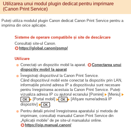
Utilizarea unui modul plugin dedicat pentru imprimare
(Canon Print Service)
Puteți utiliza modulul plugin Canon dedicat Canon Print Service pentru a
imprima din orice aplicație.
Sisteme de operare compatibile și site de descărcare
Consultați site-ul Canon.
https://global.canon/psmp/
Utilizare
Conectați un dispozitiv mobil la aparat.
Conectarea unui
dispozitiv mobil la aparat
Înregistrați dispozitivul la Canon Print Service.
Când dispozitivul mobil este conectat la dispozitiv prin LAN,
informațiile privind adresa IP a dispozitivului sunt necesare
pentru înregistrarea acestuia la Canon Print Service. Puteți
vizualiza adresa IP cu ajutorul ecranului [Pornire]
[Meniu]
[Portal mobil]
[Afişare nume/adresă IP
dispozitiv]
.
Pentru detalii privind înregistrarea aparatului și metoda de
imprimare, consultați manualul Canon Print Service din
„Aplicații mobile” de pe site-ul manualului online.
https://oip.manual.canon/