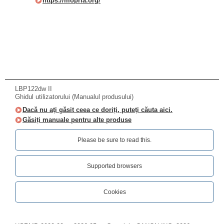
https://mopria.org/
LBP122dw II
Ghidul utilizatorului (Manualul produsului)
Dacă nu ați găsit ceea ce doriți, puteți căuta aici.
Găsiți manuale pentru alte produse
Please be sure to read this.‎
Supported browsers
Cookies