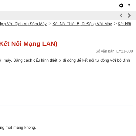
>
>
h Hợp Với Dịch Vụ Đám Mây
Kết Nối Thiết Bị Di Động Với Máy
Kết Nối
(Kết Nối Mạng LAN)
Số văn bản: EY21-038
ới máy. Bằng cách cấu hình thiết bị di động để kết nối tự động với bộ định
cùng một mạng không.