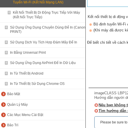
Tuyến Wi-Fi (Kết Nối Mạng LAN)
Kết Nối Thiết Bị Di Động Trực Tiếp Với Máy
Kết nối thiết bị di động
(Kết Nối Trực Tiếp)
Bộ định tuyến Wi-Fi 
Sử Dụng Ứng Dụng Chuyên Dùng Để In (Canon
(Khi máy đã được kế
PRINT)
Sử Dụng Dịch Vụ Tích Hợp Đám Mây Để In
Để biết chi tiết về cách 
In Bằng Universal Print
Sử Dụng Ứng Dụng AirPrint Để In Dữ Liệu
In Từ Thiết Bị Android
In Từ Thiết Bị Sử Dụng Chrome OS
imageCLASS LBP122
Bảo Mật
Hướng dẫn người d
Quản Lý Máy
Nếu bạn không th
Tìm hướng dẫn 
Các Mục Menu Cài Đặt
Please be sure to r
Bảo Trì