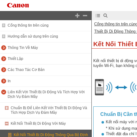
Cổng thông tin trên cùn
Cổng thông tin trên cùng
Thiết Bị Di Động Thông
Hướng dẫn sử dụng trên cùng
Kết Nối Thiết
Thông Tin Về Máy
Thiết Lập
Kết nối thiết bị di động
tuyến Wi-Fi, bạn không c
Các Thao Tác Cơ Bản
In
Liên Kết Với Thiết Bị Di Động Và Tích Hợp Với
Dịch Vụ Đám Mây
Chuẩn Bị Để Liên Kết Với Thiết Bị Di Động Và
Tích Hợp Dịch Vụ Đám Mây
Chuẩn Bị Cần th
Kết nối máy với
Kết Nối Thiết Bị Di Động Với Máy
* Khi sử dụng mạ
Thiết đặt địa chỉ
Kết Nối Thiết Bị Di Động Thông Qua Bộ Định