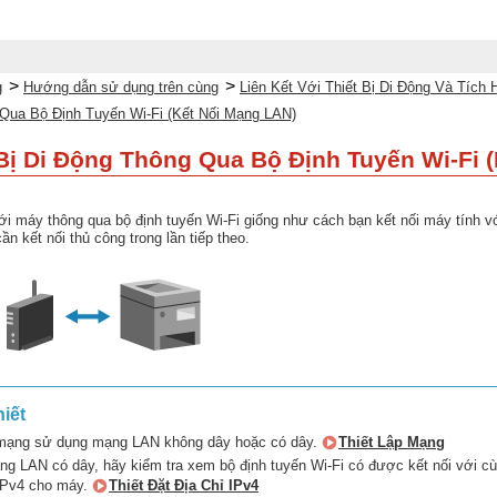
>
>
g
Hướng dẫn sử dụng trên cùng
Liên Kết Với Thiết Bị Di Động Và Tíc
 Qua Bộ Định Tuyến Wi-Fi (Kết Nối Mạng LAN)
 Bị Di Động Thông Qua Bộ Định Tuyến Wi-Fi 
 với máy thông qua bộ định tuyến Wi-Fi giống như cách bạn kết nối máy tính v
ần kết nối thủ công trong lần tiếp theo.
iết
 mạng sử dụng mạng LAN không dây hoặc có dây.
Thiết Lập Mạng
ng LAN có dây, hãy kiểm tra xem bộ định tuyến Wi-Fi có được kết nối với 
 IPv4 cho máy.
Thiết Đặt Địa Chỉ IPv4