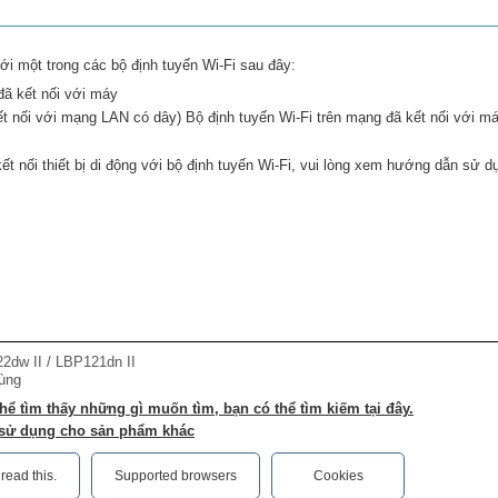
 với một trong các bộ định tuyến Wi-Fi sau đây:
đã kết nối với máy
t nối với mạng LAN có dây) Bộ định tuyến Wi-Fi trên mạng đã kết nối với m
kết nối thiết bị di động với bộ định tuyến Wi-Fi, vui lòng xem hướng dẫn sử dụ
dw II / LBP121dn II
ùng
ể tìm thấy những gì muốn tìm, bạn có thể tìm kiếm tại đây.
sử dụng cho sản phẩm khác
ead this.‎
Supported browsers
Cookies