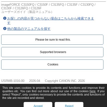
imageFORCE C3150FQ / C3150F / C3135FQ / C3135F / C3130FQ /
C3130F / C3126FQ / C3126F
ユーザーズガイド（製品マニュアル）
お探しの内容が見つからない場合はこちらから検索できま
す
他の製品のマニュアルを探す
Please be sure to read this.‎
Supported browsers
Cookies
USRMB-1016-00
2026-04
Copyright CANON INC. 2026
This site uses cookies to provide its contents and functions and improve their
qualities etc. You can find out more about our use of the cookies
here
. If you
select "Reject", only cookies necessary to provide the contents and functions of
the site are recorded and stored.
Accept
Reject