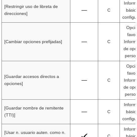
Inform
[Restringir uso de libreta de
C
básic
direcciones]
configu
Opci
favor
[Cambiar opciones prefijadas]
C
Inform
de opc
perso
Opci
favor
[Guardar accesos directos a
C
Inform
opciones]
de opc
perso
Inform
[Guardar nombre de remitente
C
básic
(TTI)]
configu
Inform
[Usar n. usuario auten. como n.
C
básic