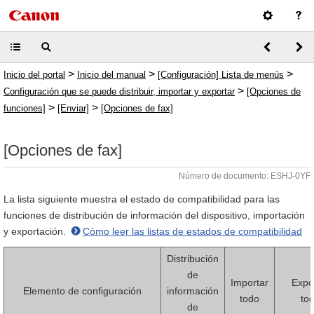
>
>
>
Inicio del portal
Inicio del manual
[Configuración] Lista de menús
>
Configuración que se puede distribuir, importar y exportar
[Opciones de
>
>
funciones]
[Enviar]
[Opciones de fax]
[Opciones de fax]
Número de documento: ESHJ-0YF
La lista siguiente muestra el estado de compatibilidad para las
funciones de distribución de información del dispositivo, importación
y exportación.
Cómo leer las listas de estados de compatibilidad
Distribución
de
Importar
Expo
Elemento de configuración
información
todo
to
de