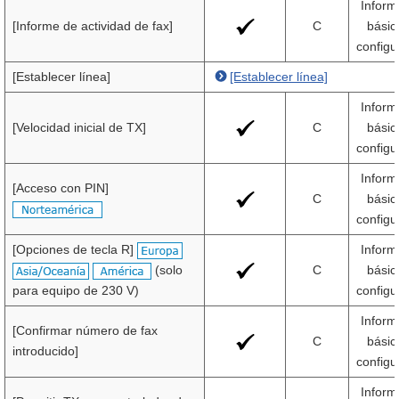
Inform
[Informe de actividad de fax]
C
básic
configu
[Establecer línea]
[Establecer línea]
Inform
[Velocidad inicial de TX]
C
básic
configu
Inform
[Acceso con PIN]
C
básic
configu
[Opciones de tecla R]
Inform
(solo
C
básic
para equipo de 230 V)
configu
Inform
[Confirmar número de fax
C
básic
introducido]
configu
Inform