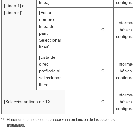
línea]
configura
[Línea 1] a
*1
[Línea n]
[Editar
nombre
Informac
línea de
C
básica 
pant
configura
Seleccionar
línea]
[Lista de
direc
Informac
prefijada al
C
básica 
seleccionar
configura
línea]
Informac
[Seleccionar línea de TX]
C
básica 
configura
*1
El número de líneas que aparece varía en función de las opciones
instaladas.