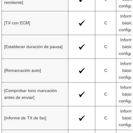
remitente]
configu
Inform
[TX con ECM]
C
básic
configu
Inform
[Establecer duración de pausa]
C
básic
configu
Inform
[Remarcación auto]
C
básic
configu
Inform
[Comprobar tono marcación
C
básic
antes de enviar]
configu
Inform
[Informe de TX de fax]
C
básic
configu