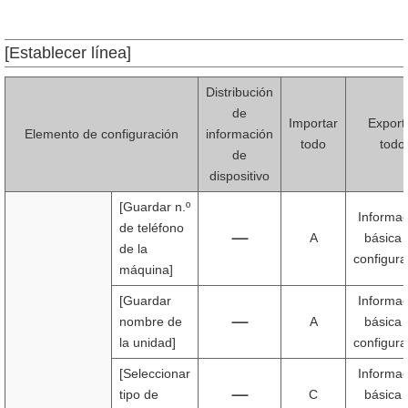
[Establecer línea]
Distribución
de
Importar
Export
Elemento de configuración
información
todo
todo
de
dispositivo
[Guardar n.º
Informac
de teléfono
A
básica 
de la
configura
máquina]
[Guardar
Informac
nombre de
A
básica 
la unidad]
configura
[Seleccionar
Informac
tipo de
C
básica 