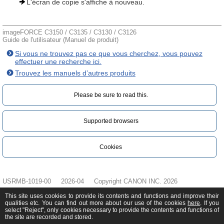
L'écran de copie s'affiche à nouveau.
imageFORCE C3150 / C3135 / C3130 / C3126
Guide de l'utilisateur (Manuel de produit)
Si vous ne trouvez pas ce que vous cherchez, vous pouvez
effectuer une recherche ici.
Trouvez les manuels d’autres produits
Please be sure to read this.‎
Supported browsers
Cookies
USRMB-1019-00
2026-04
Copyright CANON INC. 2026
This site uses cookies to provide its contents and functions and improve their
qualities etc. You can find out more about our use of the cookies
here
. If you
select "Reject", only cookies necessary to provide the contents and functions of
the site are recorded and stored.