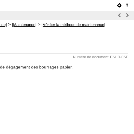
>
>
nce]
[Maintenance]
[Vérifier la méthode de maintenance]
Numéro de document: ESHR-0SF
 de dégagement des bourrages papier.