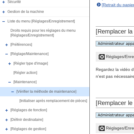
Sécurité
[Retrait du papi
Gestion de la machine
Liste du menu [Réglages/Enregistrement]
[Remplacer la
Droits requis pour les réglages du menu
[Réglages/Enregistrement]
[Préférences]
[Réglage/Maintenance]
[
Réglages/Enre
[Régler type d'image]
Regardez la vidéo d
[Régler action]
n'est pas nécessair
[Maintenance]
[Vérifier la méthode de maintenance]
[Initialiser après remplacement de pièces]
[Remplacer le
[Réglages de fonction]
[Définir destinataire]
[
Réglages/Enre
[Réglages de gestion]