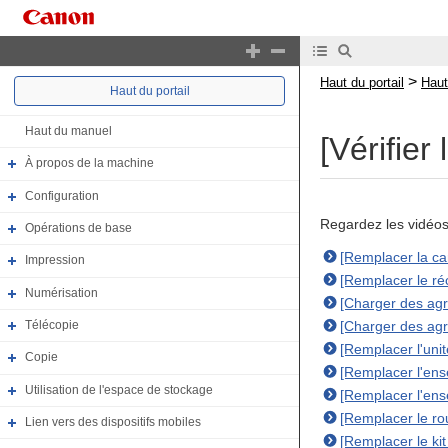
>
Haut du portail
Haut
Haut du portail
Haut du manuel
[Vérifie
À propos de la machine
Configuration
Regardez les vidéo
Opérations de base
[Remplacer la ca
Impression
[Remplacer le ré
Numérisation
[Charger des agr
[Charger des agr
Télécopie
[Remplacer l'uni
Copie
[Remplacer l'ens
Utilisation de l'espace de stockage
[Remplacer l'en
[Remplacer le ro
Lien vers des dispositifs mobiles
[Remplacer le ki