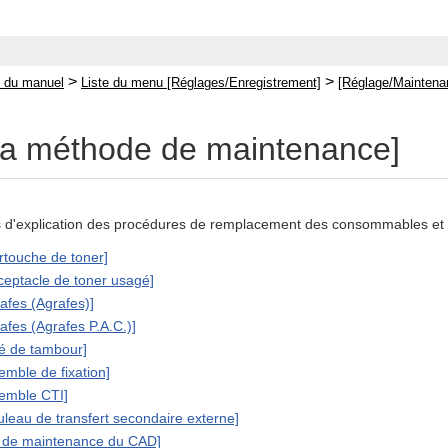
>
>
 du manuel
Liste du menu [Réglages/Enregistrement]
[Réglage/Maintena
r la méthode de maintenance]
s d'explication des procédures de remplacement des consommables et
rtouche de toner]
ceptacle de toner usagé]
afes (Agrafes)]
afes (Agrafes P.A.C.)]
té de tambour]
emble de fixation]
semble CTI]
uleau de transfert secondaire externe]
t de maintenance du CAD]