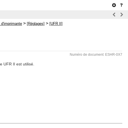
>
>
 d'imprimante
[Réglages]
[UFR II]
Numéro de document: ESHR-0X7
 UFR II est utilisé.