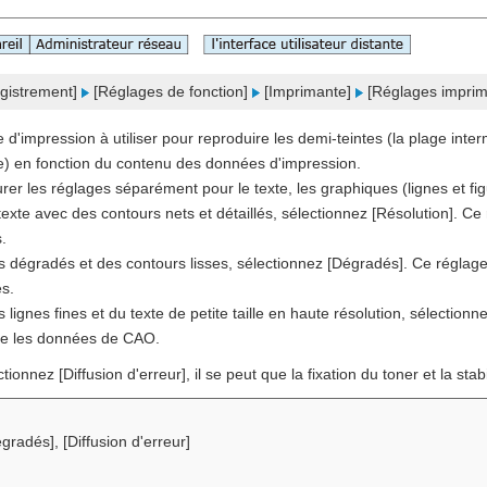
gistrement]
[Réglages de fonction]
[Imprimante]
[Réglages impri
 d'impression à utiliser pour reproduire les demi-teintes (la plage inter
) en fonction du contenu des données d'impression.
er les réglages séparément pour le texte, les graphiques (lignes et fig
texte avec des contours nets et détaillés, sélectionnez [Résolution]. C
s.
 dégradés et des contours lisses, sélectionnez [Dégradés]. Ce réglage
s.
lignes fines et du texte de petite taille en haute résolution, sélectionn
ue les données de CAO.
ionnez [Diffusion d'erreur], il se peut que la fixation du toner et la stabi
égradés], [Diffusion d'erreur]