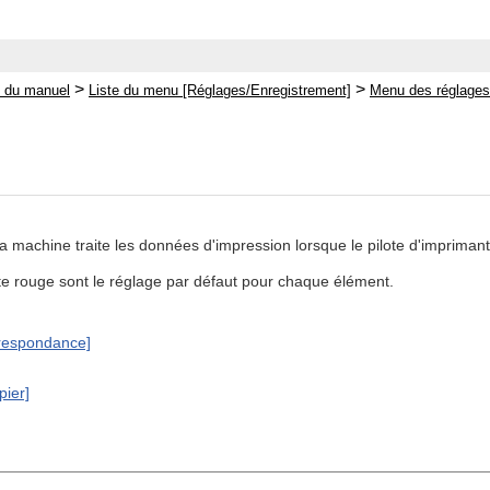
>
>
 du manuel
Liste du menu [Réglages/Enregistrement]
Menu des réglages
 machine traite les données d'impression lorsque le pilote d'imprimante
xte rouge sont le réglage par défaut pour chaque élément.
respondance]
ier]