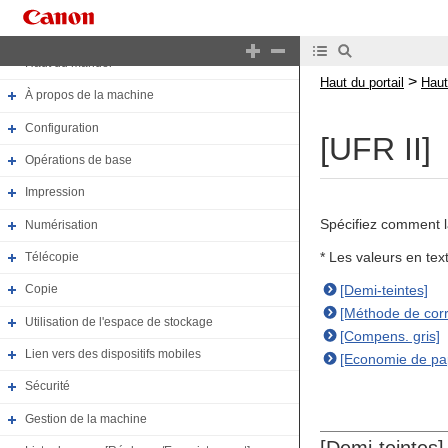
Haut du portail
Haut du manuel
>
Haut du portail
Haut
À propos de la machine
Configuration
[UFR II]
Opérations de base
Impression
Spécifiez comment la
Numérisation
* Les valeurs en te
Télécopie
[Demi-teintes]
Copie
[Méthode de cor
Utilisation de l'espace de stockage
[Compens. gris]
Lien vers des dispositifs mobiles
[Economie de pap
Sécurité
Gestion de la machine