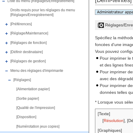
[Demi-teintes]
Liste du menu [Réglages/Enregistrement]
Droits requis pour les réglages du menu
[Réglages/Enregistrement]
[Préférences]
[
Réglages/Enre
[Réglage/Maintenance]
Spécifiez la méthode
[Réglages de fonction]
foncées d'une image
Vous pouvez configur
[Définir destinataire]
Pour imprimer le 
[Réglages de gestion]
et des lignes fine
Menu des réglages d'imprimante
Pour imprimer des
avec des dégradé
[Réglages]
Pour imprimer des 
[Alimentation papier]
données telles q
[Sortie papier]
* Lorsque vous sélect
[Qualité de l'impression]
[Texte]
[Disposition]
[
Résolution
], [D
[Numérotation jeux copies]
[Graphiques]