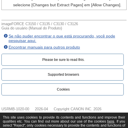
selecione [Changes but Extract Pages] em [Allow Changes].
imageFORCE C3150 / C3135 / C3130 / C3126
Guia do usuário (Manual do Produto)
Se não puder encontrar o que está procurando, você pode
pesquisar aqui.
Encontrar manuais para outros produto
Please be sure to read this.‎
Supported browsers
Cookies
USRMB-1020-00
2026-04
Copyright CANON INC. 2026
This site uses cookies to provide its contents and functions and improve their
qualities etc. You can find out more about our use of the cookies
here
. If you
select "Reject", only cookies necessary to provide the contents and functions of