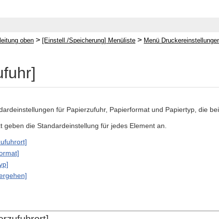
>
>
leitung oben
[Einstell./Speicherung] Menüliste
Menü Druckereinstellunge
ufuhr]
dardeinstellungen für Papierzufuhr, Papierformat und Papiertyp, die b
xt geben die Standardeinstellung für jedes Element an.
ufuhrort]
ormat]
yp]
bergehen]