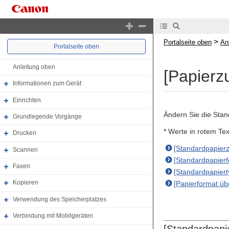
>
Portalseite oben
An
Portalseite oben
Anleitung oben
[Papierz
Informationen zum Gerät
Einrichten
Ändern Sie die Stan
Grundlegende Vorgänge
* Werte in rotem Te
Drucken
[Standardpapierz
Scannen
[Standardpapierf
Faxen
[Standardpapiert
Kopieren
[Papierformat ü
Verwendung des Speicherplatzes
Verbindung mit Mobilgeräten