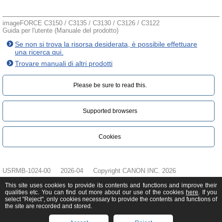
imageFORCE C3150 / C3135 / C3130 / C3126 / C3122
Guida per l'utente (Manuale del prodotto)
Se non si trova la risorsa desiderata, è possibile effettuare
una ricerca qui.
Trovare manuali di altri prodotti
Please be sure to read this.‎
Supported browsers
Cookies
USRMB-1024-00
2026-04
Copyright CANON INC. 2026
This site uses cookies to provide its contents and functions and improve their
qualities etc. You can find out more about our use of the cookies
here
. If you
select "Reject", only cookies necessary to provide the contents and functions of
the site are recorded and stored.