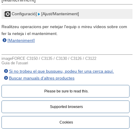
[
Configuració]
[Ajust/Manteniment]
Realitzeu operacions per netejar l'equip o mireu vídeos sobre com
fer la neteja i el manteniment.
[Manteniment]
imageFORCE C3150 / C3135 / C3130 / C3126 / C3122
Guia de l'usuari
Si no trobeu el que busqueu, podeu fer una cerca aquí.
Buscar manuals d’altres productes
Please be sure to read this.‎
Supported browsers
Cookies